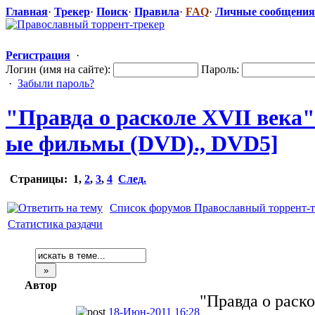
Главная
·
Трекер
·
Поиск
·
Правила
·
FAQ
·
Личные сообщения
Регистрация
·
Логин (имя на сайте):
Пароль:
·
Забыли пароль?
"Правда о расколе XVII века"
ые фильмы (DVD)., DVD5]
Страницы:
1
,
2
,
3
,
4
След.
Список форумов Православный торрент-т
Статистика раздачи
Автор
"Правда о раско
18-Июн-2011 16:28