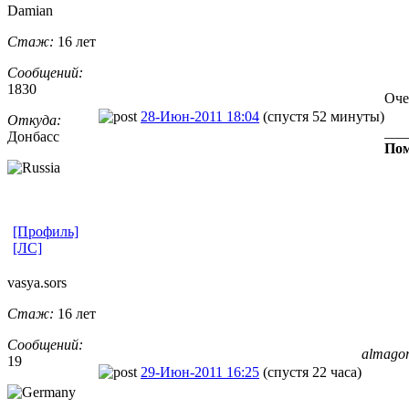
Damian
Стаж:
16 лет
Сообщений:
1830
Оче
28-Июн-2011 18:04
(спустя 52 минуты)
Откуда:
___
Донбасс
Пом
[Профиль]
[ЛС]
vasya.sors
Стаж:
16 лет
Сообщений:
almago
19
29-Июн-2011 16:25
(спустя 22 часа)