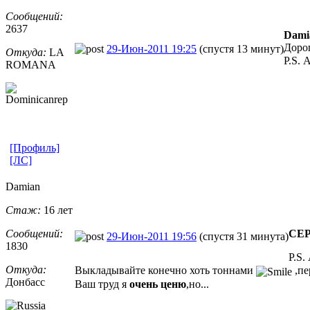
Сообщений:
2637
Dami
Дорог
29-Июн-2011 19:25
(спустя 13 минут)
Откуда:
LA
P.S. 
ROMANA
[Профиль]
[ЛС]
Damian
Стаж:
16 лет
Сообщений:
СЕ
29-Июн-2011 19:56
(спустя 31 минута)
1830
P.S.
Откуда:
Выкладывайте конечно хоть тоннами
,пе
Донбасс
Ваш труд я
очень ценю
,но...
_________________