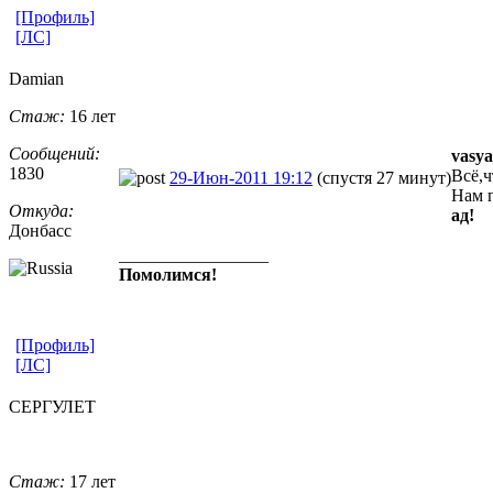
[Профиль]
[ЛС]
Damian
Стаж:
16 лет
Сообщений:
vasya
1830
Всё,ч
29-Июн-2011 19:12
(спустя 27 минут)
Нам 
Откуда:
ад!
Донбасс
_________________
Помолимся!
[Профиль]
[ЛС]
СЕРГУЛЕТ
Стаж:
17 лет