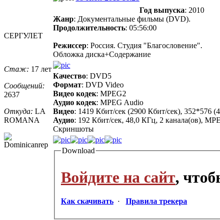
Год выпуска
: 2010
Жанр
: Документальные фильмы (DVD).
Продолжительность
: 05:56:00
СЕРГУЛЕТ
Режиссер
: Россия. Студия "Благословение".
Обложка диска+Содержание
Стаж:
17 лет
Качество
: DVD5
Формат
: DVD Video
Сообщений:
Видео кодек
: MPEG2
2637
Аудио кодек
: MPEG Audio
Откуда:
LA
Видео
: 1419 Кбит/сек (2900 Кбит/сек), 352*576 (
ROMANA
Аудио
: 192 Кбит/сек, 48,0 КГц, 2 канала(ов), MPE
Скриншоты
Download
Войдите на сайт
, что
Как скачивать
·
Правила трекера