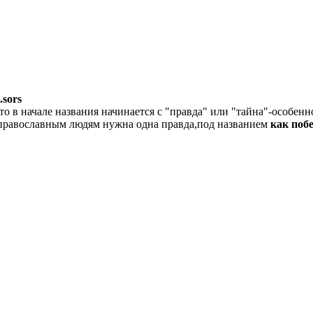
.sors
то в начале названия начинается с "правда" или "тайна"-особен
православным людям нужна одна правда,под названием
как поб