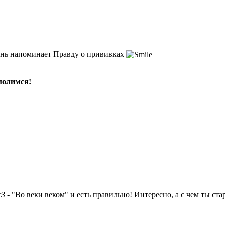
нь напоминает Правду о прививках
______________
олимся!
r3
- "Во веки веком" и есть правильно! Интересно, а с чем ты ст