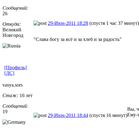
Сообщений:
26
29-Июн-2011 18:28
(спустя 1 час 37 минут)
Откуда:
Великий
Новгород
"Слава богу за всё и за хлеб и за радость"
[Профиль]
[ЛС]
vasya.sors
Стаж:
16 лет
Сообщений:
Вы, ч
19
Ему-т
29-Июн-2011 18:44
(спустя 16 минут)