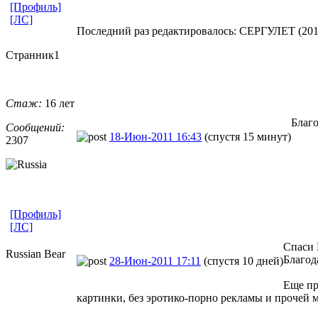
[Профиль]
[ЛС]
Последний раз редактировалось: СЕРГУЛЕТ (2011-
Странник1
Стаж:
16 лет
Благ
Сообщений:
18-Июн-2011 16:43
(спустя 15 минут)
2307
[Профиль]
[ЛС]
Спаси 
Russian Bear
Благод
28-Июн-2011 17:11
(спустя 10 дней)
Еще пр
картинки, без эротико-порно рекламы и прочей м