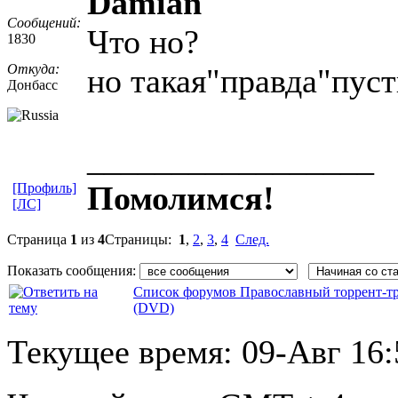
Damian
Сообщений:
Что но?
1830
Откуда:
но такая"правда"пуст
Донбасс
_________________
Помолимся!
[Профиль]
[ЛС]
Страница
1
из
4
Страницы:
1
,
2
,
3
,
4
След.
Показать сообщения:
Список форумов Православный торрент-т
(DVD)
Текущее время:
09-Авг 16: