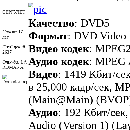
СЕРГУЛЕТ
Качество
: DVD5
Стаж:
17
Формат
: DVD Video
лет
Видео кодек
: MPEG
Сообщений:
2637
Аудио кодек
: MPEG 
Откуда:
LA
ROMANA
Видео
: 1419 Кбит/сек
в 25,000 кадр/сек, M
(Main@Main) (BVOP
Аудио
: 192 Кбит/сек
Audio (Version 1) (La