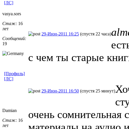
[ЛС]
vasya.sors
Стаж:
16
alm
лет
29-Июн-2011 16:25
(спустя 22 часа)
Сообщений:
ест
19
с чем ты старые книг
[Профиль]
[ЛС]
Хо
29-Июн-2011 16:50
(спустя 25 минут)
ст
Damian
очень сомнительная с
Стаж:
16
материалы на аудио и
лет