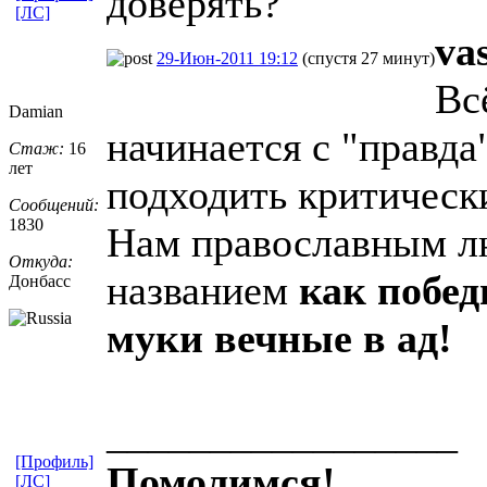
доверять?
[ЛС]
va
29-Июн-2011 19:12
(спустя 27 минут)
Вс
Damian
начинается с "правда
Стаж:
16
лет
подходить критическ
Сообщений:
1830
Нам православным лю
Откуда:
названием
как побед
Донбасс
муки вечные в ад!
_________________
[Профиль]
Помолимся!
[ЛС]