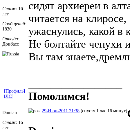
сидят архиереи в алт
Стаж:
16
лет
читается на клиросе,
Сообщений:
ужаснулись, какой в к
1830
Откуда:
Не болтайте чепухи и
Донбасс
Вы там знаете,дремл
_________________
[Профиль]
Помолимся!
[ЛС]
29-Июн-2011 21:38
(спустя 1 час 16 минут)
Damian
Стаж:
16
лет