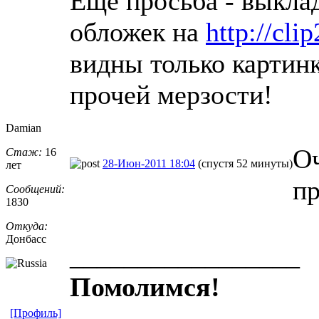
Еще просьба - выкла
обложек на
http://cli
видны только картинк
прочей мерзости!
Damian
Оч
Стаж:
16
28-Июн-2011 18:04
(спустя 52 минуты)
лет
п
Сообщений:
1830
Откуда:
Донбасс
_________________
Помолимся!
[Профиль]