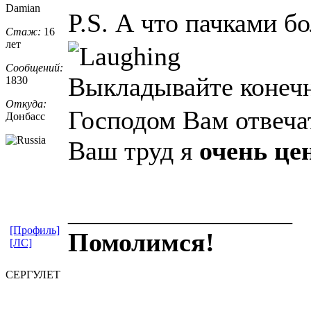
Damian
P.S. А что пачками б
Стаж:
16
лет
Сообщений:
Выкладывайте конеч
1830
Откуда:
Господом Вам отвеча
Донбасс
Ваш труд я
очень це
_________________
[Профиль]
Помолимся!
[ЛС]
СЕРГУЛЕТ