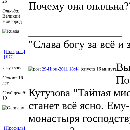
26
Почему она опальна?
Откуда:
Великий
Новгород
_________________
"Слава богу за всё и 
[Профиль]
[ЛС]
Вы
vasya.sors
29-Июн-2011 18:44
(спустя 16 минут)
По
Стаж:
16
лет
Кутузова "Тайная ми
Сообщений:
19
станет всё ясно. Ему
монастыря господст
[Профиль]