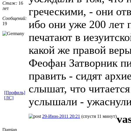
Стаж:
16
греческими, - они отв
лет
Сообщений:
ибо они уже 200 лет 
19
печатают в иезуитско
какой же правой веры
Феофан Затворник пис
править - сидят архи
слышат, что читается
[Профиль]
[ЛС]
услышали - ужаснулис
va
29-Июн-2011 20:21
(спустя 11 минут)
Damian