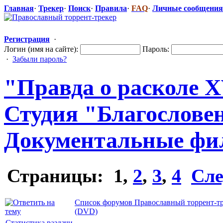
Главная
·
Трекер
·
Поиск
·
Правила
·
FAQ
·
Личные сообщения
Регистрация
·
Логин (имя на сайте):
Пароль:
·
Забыли пароль?
"Правда о расколе XV
Студия "Благосл
​ове
Документальн
​ые ф
Страницы:
1
,
2
,
3
,
4
Сле
Список форумов Православный торрент-т
(DVD)
Статистика раздачи