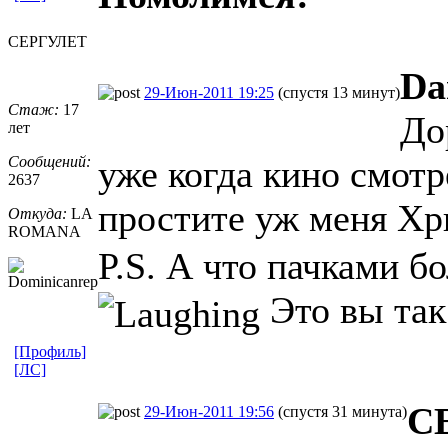
СЕРГУЛЕТ
Da
29-Июн-2011 19:25
(спустя 13 минут)
Стаж:
17
До
лет
Сообщений:
уже когда кино смотр
2637
простите уж меня Хр
Откуда:
LA
ROMANA
P.S. А что пачками б
Это вы так
[Профиль]
[ЛС]
С
29-Июн-2011 19:56
(спустя 31 минута)