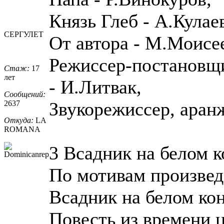
Князь Глеб - А.Кулае
СЕРГУЛЕТ
От автора - М.Моисе
Режиссер-постановщи
Стаж:
17
лет
- И.Литвак,
Сообщений:
Звукорежиссер, аран
2637
Откуда:
LA
ROMANA
3 Всадник на белом к
По мотивам произве
Всадник на белом ко
Повесть из времени 