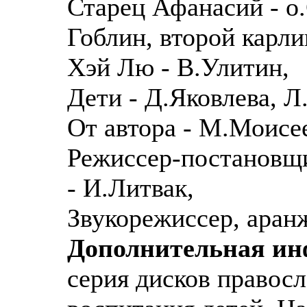
Старец Афанасий - о
Гоблин, второй карли
Хэй Лю - В.Улитин,
Дети - Д.Яковлева, 
От автора - М.Моисе
Режиссер-постановщи
- И.Литвак,
Звукорежиссер, аран
Дополнительная и
серия дисков правос