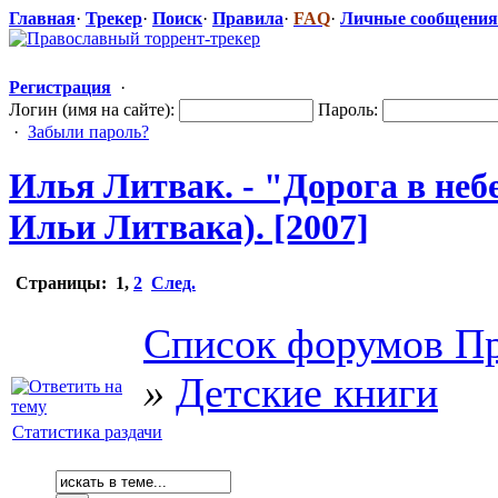
Главная
·
Трекер
·
Поиск
·
Правила
·
FAQ
·
Личные сообщения
Регистрация
·
Логин (имя на сайте):
Пароль:
·
Забыли пароль?
Илья Литвак. - "Дорога в неб
Ильи Литвака). [2007]
Страницы:
1
,
2
След.
Список форумов Пр
»
Детские книги
Статистика раздачи