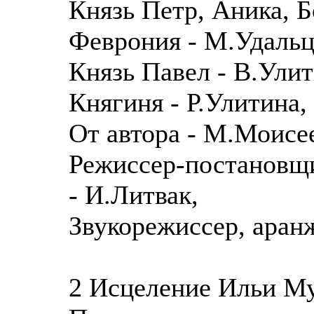
Князь Петр, Аника, Б
Феврония - М.Удальц
Князь Павел - В.Улит
Княгиня - Р.Улитина,
От автора - М.Моисе
Режиссер-постановщи
- И.Литвак,
Звукорежиссер, аран
2 Исцеление Ильи Му