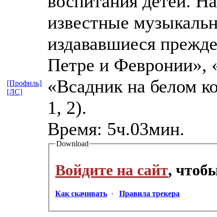
воспитания детей. На
известные музыкальн
издававшиеся прежде 
Петре и Февронии»,
«Всадник на белом ко
[Профиль]
[ЛС]
1, 2).
Bpeмя: 5ч.03мин.
Download
Войдите на сайт
, чтоб
Как скачивать
·
Правила трекера