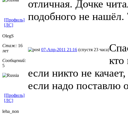
отличная. Дочке читал
подобного не нашёл.
[Профиль]
[ЛС]
OlegS
Спа
Стаж:
16
07-Апр-2011 21:16
(спустя 23 часа)
лет
кто
Сообщений:
5
если никто не качает,
если надо поставлю 
[Профиль]
[ЛС]
leha_non