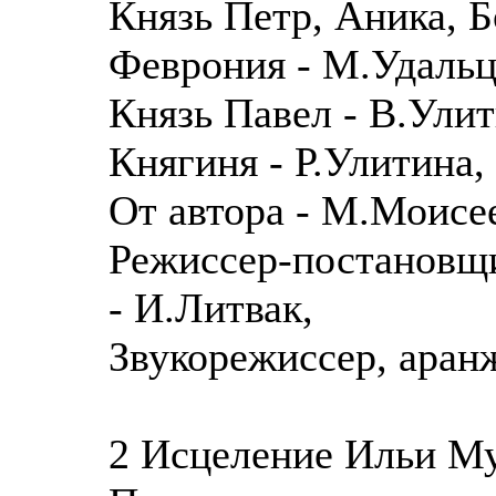
Князь Петр, Аника, Б
Феврония - М.Удальц
Князь Павел - В.Улит
Княгиня - Р.Улитина,
От автора - М.Моисе
Режиссер-постановщи
- И.Литвак,
Звукорежиссер, аран
2 Исцеление Ильи Му