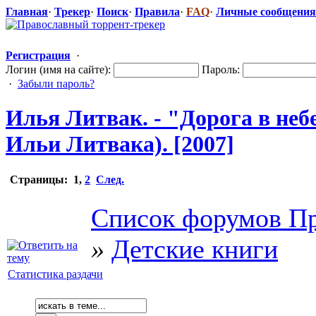
Главная
·
Трекер
·
Поиск
·
Правила
·
FAQ
·
Личные сообщения
Регистрация
·
Логин (имя на сайте):
Пароль:
·
Забыли пароль?
Илья Литвак. - "Дорога в неб
Ильи Литвака). [2007]
Страницы:
1
,
2
След.
Список форумов Пр
»
Детские книги
Статистика раздачи