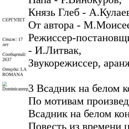
Князь Глеб - А.Кулае
СЕРГУЛЕТ
От автора - М.Моисе
Режиссер-постановщи
Стаж:
17
лет
- И.Литвак,
Сообщений:
Звукорежиссер, аран
2637
Откуда:
LA
ROMANA
3 Всадник на белом к
По мотивам произве
Всадник на белом ко
Повесть из времени 