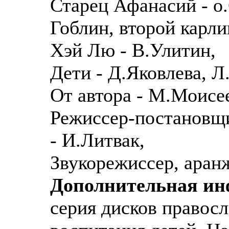
Старец Афанасий - о
Гоблин, второй карли
Хэй Лю - В.Улитин,
Дети - Д.Яковлева, 
От автора - М.Моисе
Режиссер-постановщи
- И.Литвак,
Звукорежиссер, аран
Дополнительная и
серия дисков правос