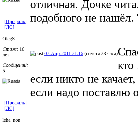
отличная. Дочке читал
подобного не нашёл.
[Профиль]
[ЛС]
OlegS
Спа
Стаж:
16
07-Апр-2011 21:16
(спустя 23 часа)
лет
кто
Сообщений:
5
если никто не качает,
если надо поставлю 
[Профиль]
[ЛС]
leha_non