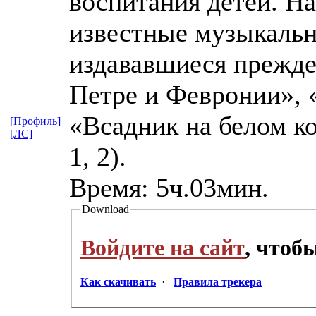
воспитания детей. На
известные музыкальн
издававшиеся прежде 
Петре и Февронии»,
«Всадник на белом ко
[Профиль]
[ЛС]
1, 2).
Bpeмя: 5ч.03мин.
Download
Войдите на сайт
, чтоб
Как скачивать
·
Правила трекера