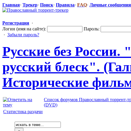
Главная
·
Трекер
·
Поиск
·
Правила
·
FAQ
·
Личные сообщения
Регистрация
·
Логин (имя на сайте):
Пароль:
·
Забыли пароль?
Русские без России. 
русский блеск". (Гал
Исторические
​ филь
Список форумов Православный торрент-т
(DVD)
Статистика раздачи