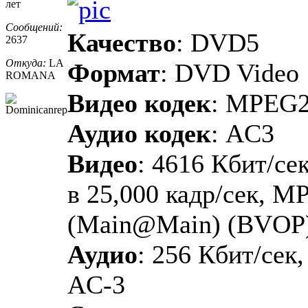
лет
Сообщений:
Качество
: DVD5
2637
Откуда:
LA
Формат
: DVD Video
ROMANA
Видео кодек
: MPEG
Аудио кодек
: AC3
Видео
: 4616 Кбит/сек
в 25,000 кадр/сек, M
(Main@Main) (BVOP
Аудио
: 256 Кбит/сек,
AC-3