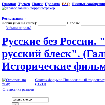
Главная
·
Трекер
·
Поиск
·
Правила
·
FAQ
·
Личные сообщения
Регистрация
·
Логин (имя на сайте):
Пароль:
·
Забыли пароль?
Русские без России. 
русский блеск". (Гал
Исторические
​ филь
Список форумов Православный торрент-т
(DVD)
Статистика раздачи