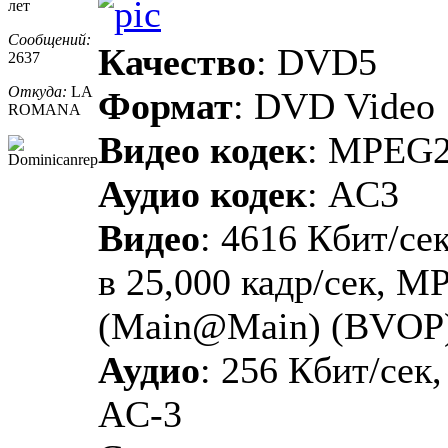
лет
Сообщений:
Качество
: DVD5
2637
Откуда:
LA
Формат
: DVD Video
ROMANA
Видео кодек
: MPEG
Аудио кодек
: AC3
Видео
: 4616 Кбит/сек
в 25,000 кадр/сек, M
(Main@Main) (BVOP
Аудио
: 256 Кбит/сек,
AC-3