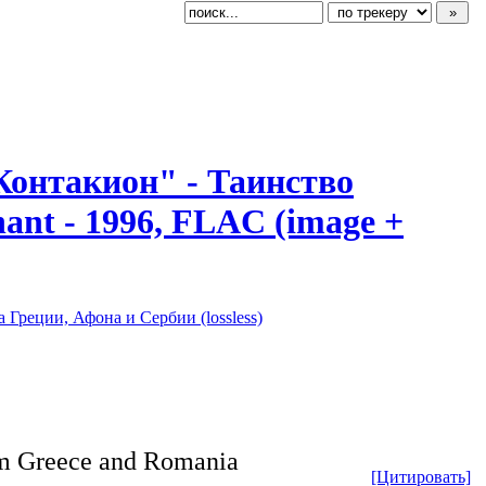
"Контаки
​он" - Таинство
Chant - 1996, FLAC (image +
 Греции, Афона и Сербии (lossless)
rom Greece and Romania
[Цитировать]