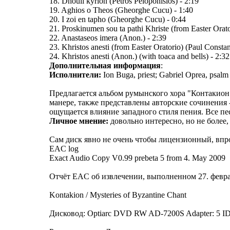
18. Dhouli kyrion (Petros Peloponisios) - 2:19
19. Aghios o Theos (Gheorghe Cucu) - 1:40
20. I zoi en tapho (Gheorghe Cucu) - 0:44
21. Proskinumen sou ta pathi Khriste (from Easter Orato
22. Anastaseos imera (Anon.) - 2:39
23. Khristos anesti (from Easter Oratorio) (Paul Constan
24. Khristos anesti (Anon.) (with toaca and bells) - 2:32
Дополнительная информация
:
Исполнители:
Ion Buga, priest; Gabriel Oprea, psalm 
Предлагается альбом румынского хора "Контакио
манере, также представлены авторские сочинения
ощущается влияние западного стиля пения. Все пе
Личное мнение:
довольно интересно, но не более,
Сам диск явно не очень чтобы лицензионный, впр
EAC log
Exact Audio Copy V0.99 prebeta 5 from 4. May 2009
Отчёт EAC об извлечении, выполненном 27. феврал
Kontakion / Mysteries of Byzantine Chant
Дисковод: Optiarc DVD RW AD-7200S Adapter: 5 ID