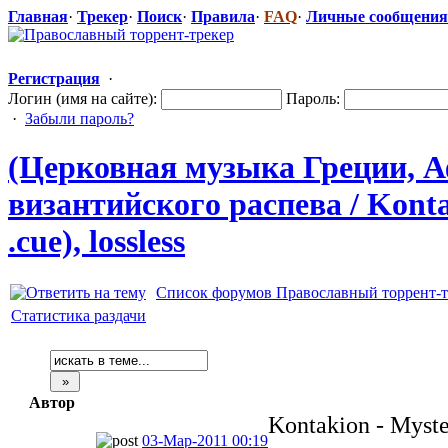
Главная
·
Трекер
·
Поиск
·
Правила
·
FAQ
·
Личные сообщения
Регистрация
·
Логин (имя на сайте):
Пароль:
·
Забыли пароль?
(Церковная музыка Греции, Аф
византийског
​о распева / Kont
.cue), lossless
Список форумов Православный торрент-т
Статистика раздачи
Автор
Kontakion - Myste
03-Мар-2011 00:19