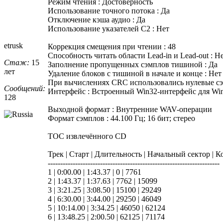
Режим чтения : Достоверность
Использование точного потока : Да
Отключение кэша аудио : Да
Использование указателей C2 : Нет
etrusk
Коррекция смещения при чтении : 48
Способность читать области Lead-in и Lead-out : Н
Стаж:
15
Заполнение пропущенных сэмплов тишиной : Да
лет
Удаление блоков с тишиной в начале и конце : Нет
При вычислениях CRC использовались нулевые сэ
Сообщений:
Интерфейс : Встроенный Win32-интерфейс для Wi
128
Выходной формат : Внутренние WAV-операции
Формат сэмплов : 44.100 Гц; 16 бит; стерео
TOC извлечённого CD
Трек | Старт | Длительность | Начальный сектор | 
---------------------------------------------------------------------
1 | 0:00.00 | 1:43.37 | 0 | 7761
2 | 1:43.37 | 1:37.63 | 7762 | 15099
3 | 3:21.25 | 3:08.50 | 15100 | 29249
4 | 6:30.00 | 3:44.00 | 29250 | 46049
5 | 10:14.00 | 3:34.25 | 46050 | 62124
6 | 13:48.25 | 2:00.50 | 62125 | 71174