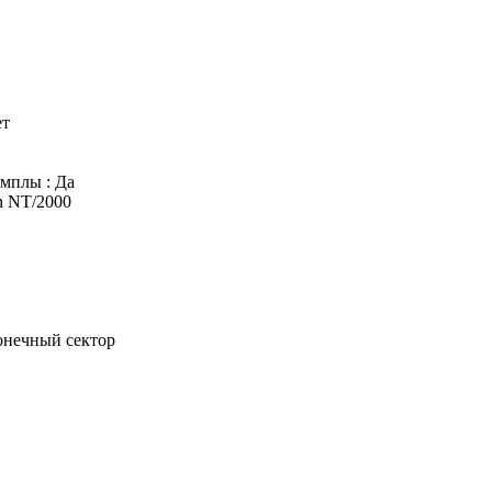
ет
мплы : Да
n NT/2000
Конечный сектор