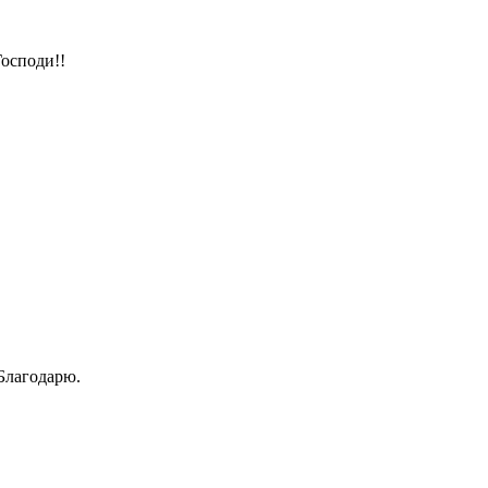
осподи!!
Благодарю.