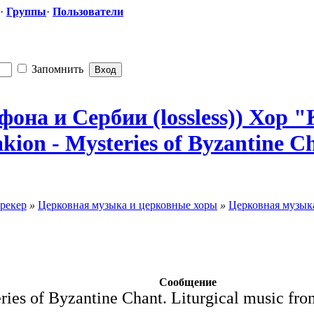
·
Группы
·
Пользователи
Запомнить
она и Сербии (lossless)) Хор 
akion - Mysteries of Byzantine 
рекер
»
Церковная музыка и церковные хоры
»
Церковная музыка
Сообщение
ries of Byzantine Chant. Liturgical music f