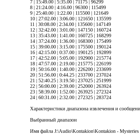
7 | 15:49.00 | 5:35.00 | 71175 | 96299
8 | 21:24.00 | 4:16.00 | 96300 | 115499
9 | 25:40.00 | 1:22.00 | 115500 | 121649
10 | 27:02.00 | 3:06.00 | 121650 | 135599
11 | 30:08.00 | 2:34.00 | 135600 | 147149
12 | 32:42.00 | 3:01.00 | 147150 | 160724
13 | 35:43.00 | 1:41.00 | 160725 | 168299
14 | 37:24.00 | 1:36.00 | 168300 | 175499
15 | 39:00.00 | 3:15.00 | 175500 | 190124
16 | 42:15.00 | 0:37.00 | 190125 | 192899
17 | 42:52.00 | 5:05.00 | 192900 | 215774
18 | 47:57.00 | 2:19.00 | 215775 | 226199
19 | 50:16.00 | 1:40.00 | 226200 | 233699
20 | 51:56.00 | 0:44.25 | 233700 | 237024
21 | 52:40.25 | 3:19.50 | 237025 | 251999
22 | 56:00.00 | 2:39.00 | 252000 | 263924
23 | 58:39.00 | 1:52.00 | 263925 | 272324
24 | 60:31.00 | 2:32.00 | 272325 | 283724
Характеристики диапазона извлечения и сообщен
Выбранный диапазон
Имя файла J:\Audio\Kontakion\Kontakion - Mysteries