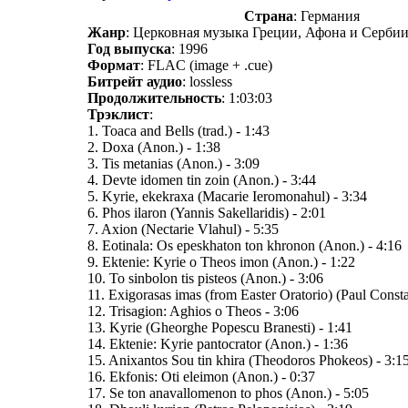
Страна
: Германия
Жанр
: Церковная музыка Греции, Афона и Сербии (
Год выпуска
: 1996
Формат
: FLAC (image + .cue)
Битрейт аудио
: lossless
Продолжительность
: 1:03:03
Трэклист
:
1. Toaca and Bells (trad.) - 1:43
2. Doxa (Anon.) - 1:38
3. Tis metanias (Anon.) - 3:09
4. Devte idomen tin zoin (Anon.) - 3:44
5. Kyrie, ekekraxa (Macarie Ieromonahul) - 3:34
6. Phos ilaron (Yannis Sakellaridis) - 2:01
7. Axion (Nectarie Vlahul) - 5:35
8. Eotinala: Os epeskhaton ton khronon (Anon.) - 4:16
9. Ektenie: Kyrie o Theos imon (Anon.) - 1:22
10. To sinbolon tis pisteos (Anon.) - 3:06
11. Exigorasas imas (from Easter Oratorio) (Paul Consta
12. Trisagion: Aghios o Theos - 3:06
13. Kyrie (Gheorghe Popescu Branesti) - 1:41
14. Ektenie: Kyrie pantocrator (Anon.) - 1:36
15. Anixantos Sou tin khira (Theodoros Phokeos) - 3:1
16. Ekfonis: Oti eleimon (Anon.) - 0:37
17. Se ton anavallomenon to phos (Anon.) - 5:05