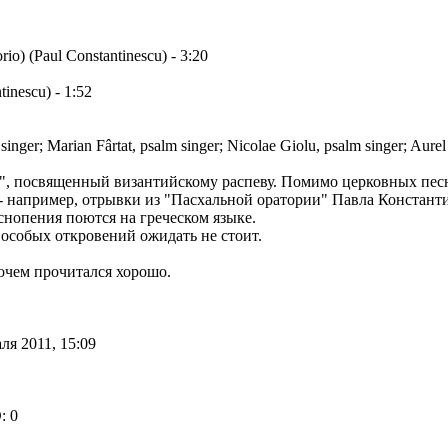
rio) (Paul Constantinescu) - 3:20
tinescu) - 1:52
singer; Marian Fârtat, psalm singer; Nicolae Giolu, psalm singer; Aur
н", посвященный византийскому распеву. Помимо церковных пес
 - например, отрывки из "Пасхальной оратории" Павла Констант
снопения поются на греческом языке.
 особых откровений ожидать не стоит.
очем прочитался хорошо.
я 2011, 15:09
: 0