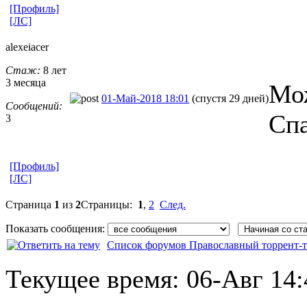
[Профиль]
[ЛС]
alexeiacer
Стаж:
8 лет
3 месяца
Мож
01-Май-2018 18:01
(спустя 29 дней)
Сообщений:
Спа
3
[Профиль]
[ЛС]
Страница
1
из
2
Страницы:
1
,
2
След.
Показать сообщения:
Список форумов Православный торрент-т
Текущее время:
06-Авг 14: