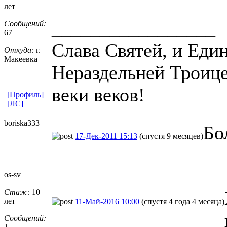
лет
_________________
Сообщений:
67
Слава Святей, и Еди
Откуда:
г.
Макеевка
Нераздельней Троице 
веки веков!
[Профиль]
[ЛС]
boriska333
Бо
17-Дек-2011 15:13
(спустя 9 месяцев)
os-sv
Стаж:
10
лет
11-Май-2016 10:00
(спустя 4 года 4 месяца)
Сообщений: