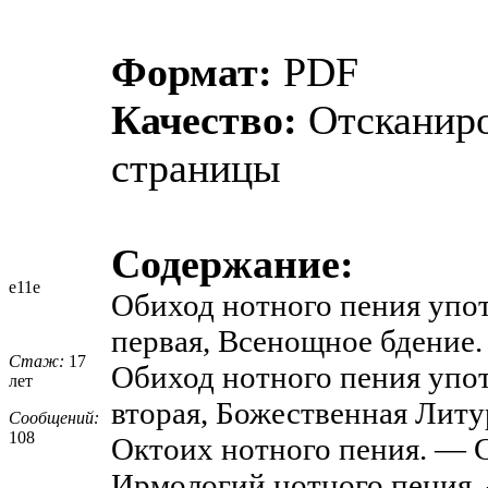
Формат:
PDF
Качество:
Отсканир
страницы
Содержание:
e11e
Обиход нотного пения упо
первая, Всенощное бдение.
Стаж:
17
Обиход нотного пения упо
лет
вторая, Божественная Литу
Сообщений:
108
Октоих нотного пения. — С
Ирмологий нотного пения. 