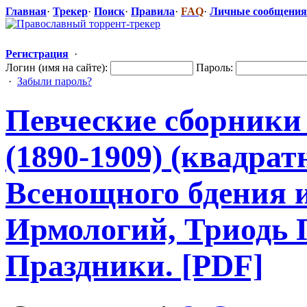
Главная
·
Трекер
·
Поиск
·
Правила
·
FAQ
·
Личные сообщения
Регистрация
·
Логин (имя на сайте):
Пароль:
·
Забыли пароль?
Певческие сборники
(1890-1909) (квадрат
Всенощного бдения 
Ирмологий, Триодь 
Праздники. [PDF]