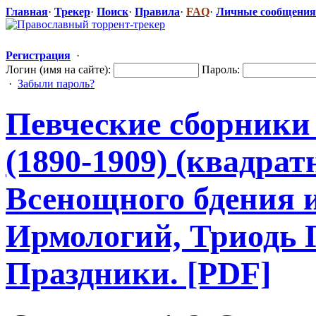
Главная
·
Трекер
·
Поиск
·
Правила
·
FAQ
·
Личные сообщения
Регистрация
·
Логин (имя на сайте):
Пароль:
·
Забыли пароль?
Певческие сборники
(1890-1909) (квадрат
Всенощного бдения 
Ирмологий, Триодь 
Праздники. [PDF]