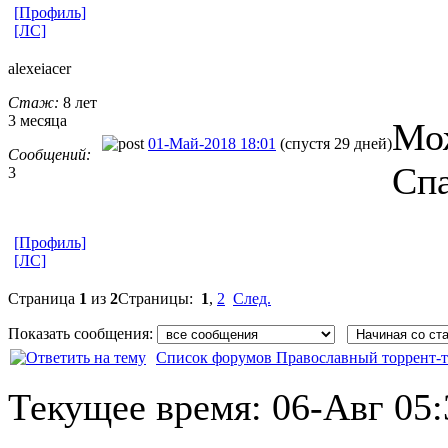
[Профиль]
[ЛС]
alexeiacer
Стаж:
8 лет
3 месяца
Мож
01-Май-2018 18:01
(спустя 29 дней)
Сообщений:
Спа
3
[Профиль]
[ЛС]
Страница
1
из
2
Страницы:
1
,
2
След.
Показать сообщения:
Список форумов Православный торрент-т
Текущее время:
06-Авг 05: