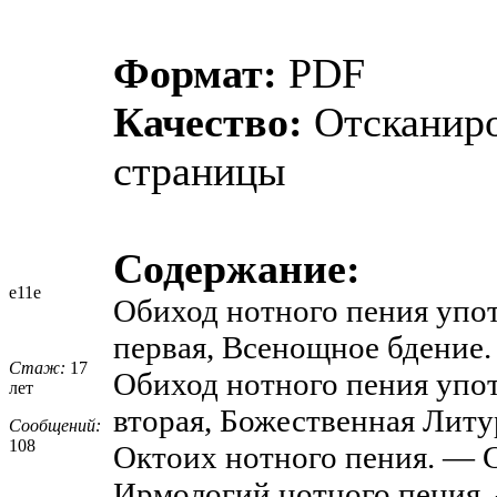
Формат:
PDF
Качество:
Отсканир
страницы
Содержание:
e11e
Обиход нотного пения упо
первая, Всенощное бдение.
Стаж:
17
Обиход нотного пения упо
лет
вторая, Божественная Литу
Сообщений:
108
Октоих нотного пения. — С
Ирмологий нотного пения. 