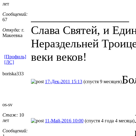
лет
_________________
Сообщений:
67
Слава Святей, и Еди
Откуда:
г.
Макеевка
Нераздельней Троице 
веки веков!
[Профиль]
[ЛС]
boriska333
Бо
17-Дек-2011 15:13
(спустя 9 месяцев)
os-sv
Стаж:
10
лет
11-Май-2016 10:00
(спустя 4 года 4 месяца)
Сообщений: