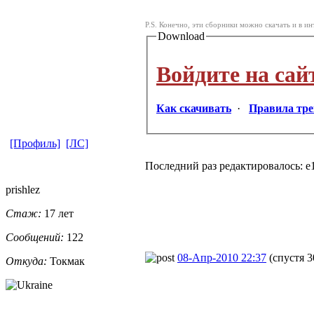
P.S. Конечно, эти сборники можно скачать и в инт
Download
Войдите на сай
Как скачивать
·
Правила тре
[Профиль]
[ЛС]
Последний раз редактировалось: e11
prishlez
Стаж:
17 лет
Сообщений:
122
08-Апр-2010 22:37
(спустя 3
Откуда:
Токмак