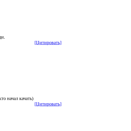
ди.
[Цитировать]
кто начал качать)
[Цитировать]