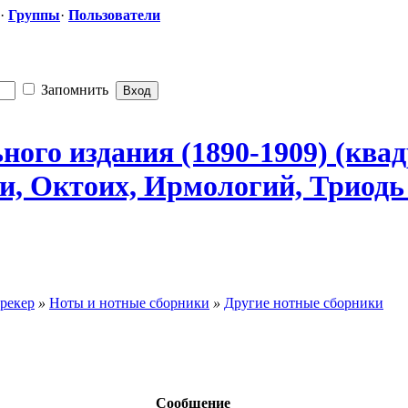
·
Группы
·
Пользователи
Запомнить
ьного
​ издания (1890-1909) (кв
и, Октоих, Ирмологий, Триодь
рекер
»
Ноты и нотные сборники
»
Другие нотные сборники
Сообщение