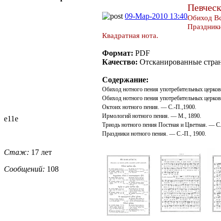
Певческ
09-Мар-2010 13:40
Обиход Вс
Праздники
Квадратная нота.
Формат:
PDF
Качество:
Отсканированные стра
Содержание:
Обиход нотного пения употребительных церков
Обиход нотного пения употребительных церков
Октоих нотного пения. — С.-П.,1900.
Ирмологий нотного пения. — М., 1890.
e11e
Триодь нотного пения Постная и Цветная. — С.
Праздники нотного пения. — С.-П., 1900.
Стаж:
17 лет
Сообщений:
108