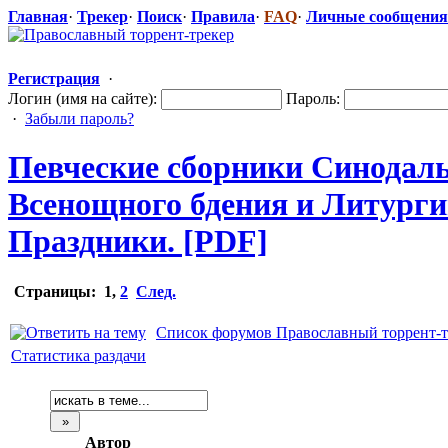
Главная
·
Трекер
·
Поиск
·
Правила
·
FAQ
·
Личные сообщения
Регистрация
·
Логин (имя на сайте):
Пароль:
·
Забыли пароль?
Певческие сборники Синодал
Всенощного бдения и Литурги
Праздники. [PDF]
Страницы:
1
,
2
След.
Список форумов Православный торрент-т
Статистика раздачи
Автор