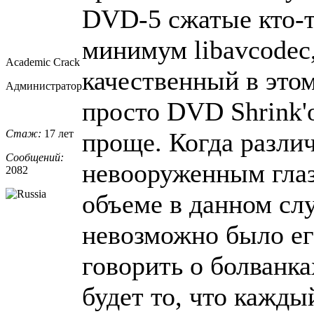
DVD-5 сжатые кто-т
минимум libavcodec
Academic Crack
качественный в этом 
Администратор
просто DVD Shrink'о
Стаж:
17 лет
проще. Когда различ
Сообщений:
невооруженным глаз
2082
объеме в данном сл
невозможно было ег
говорить о болванк
будет то, что кажды