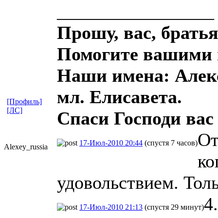
_________________
Прошу, вас, братья
Помогите вашими 
Наши имена: Алекс
мл. Елисавета.
[Профиль]
[ЛС]
Спаси Господи вас 
От
17-Июл-2010 20:44
(спустя 7 часов)
Alexey_russi
​a
ко
удовольствием. Тол
4
17-Июл-2010 21:13
(спустя 29 минут)