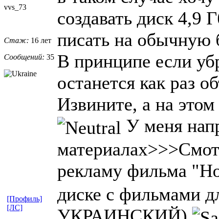
vvs_73
создавать диск 4,9 Г
писать на обычную 
Стаж:
16 лет
В принципе если убр
Сообщений:
35
останется как раз 
Извините, а на этом
У меня нап
материалах>>>Смот
рекламу фильма "Н
диске с фильмами дл
[Профиль]
[ЛС]
УКРАИНСКИЙ)