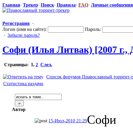
Главная
·
Трекер
·
Поиск
·
Правила
·
FAQ
·
Личные сообщения
Регистрация
·
Логин (имя на сайте):
Пароль:
·
Забыли пароль?
Софи (Илья Литвак) [2007 г.,
Страницы:
1
,
2
След.
Список форумов Православный торрент-т
Статистика раздачи
Автор
Софи
15-Июл-2010 21:29