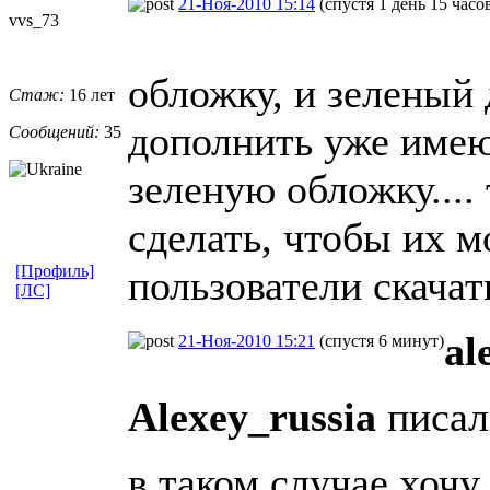
21-Ноя-2010 15:14
(спустя 1 день 15 часо
vvs_73
обложку, и зеленый 
Стаж:
16 лет
дополнить уже имею
Сообщений:
35
зеленую обложку....
сделать, чтобы их м
[Профиль]
пользователи скачат
[ЛС]
al
21-Ноя-2010 15:21
(спустя 6 минут)
Alexey_russia
писал
в таком случае хочу