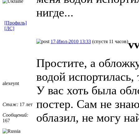
нигде...
[Профиль]
[ЛС]
v
17-Июл-2010 13:33
(спустя 11 часов)
Простите, а обложк
водой испортилась, 
alexeynt
У вас хоть была обл
постер. Сам не знаю
Стаж:
17 лет
облазил, не могу на
Сообщений:
167