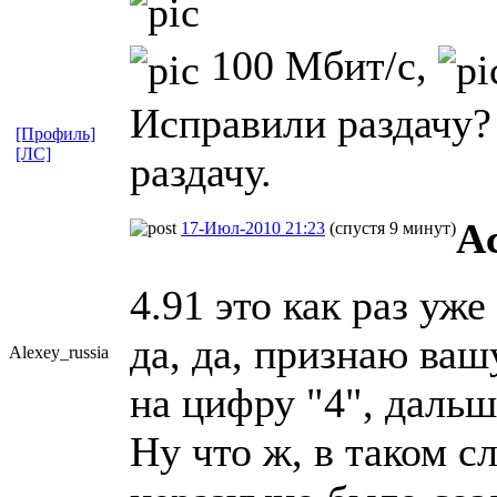
100 Мбит/с,
Исправили раздачу?
[Профиль]
[ЛС]
раздачу.
A
17-Июл-2010 21:23
(спустя 9 минут)
4.91 это как раз уж
да, да, признаю ваш
Alexey_russi
​a
на цифру "4", дальш
Ну что ж, в таком с