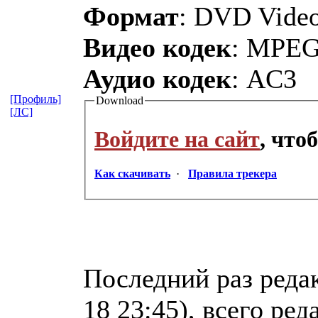
Формат
: DVD Vide
Видео кодек
: MPE
Аудио кодек
: AC3
[Профиль]
Download
[ЛС]
Войдите на сайт
, что
Как скачивать
·
Правила трекера
Последний раз редак
18 23:45), всего ред