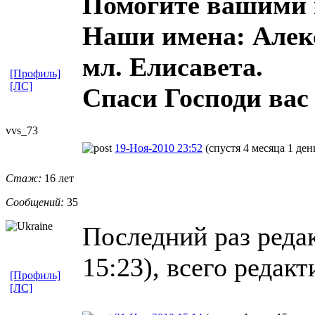
Помогите вашими 
Наши имена: Алекс
мл. Елисавета.
[Профиль]
[ЛС]
Спаси Господи вас 
vvs_73
19-Ноя-2010 23:52
(спустя 4 месяца 1 ден
Стаж:
16 лет
Сообщений:
35
Последний раз редак
15:23), всего редакт
[Профиль]
[ЛС]