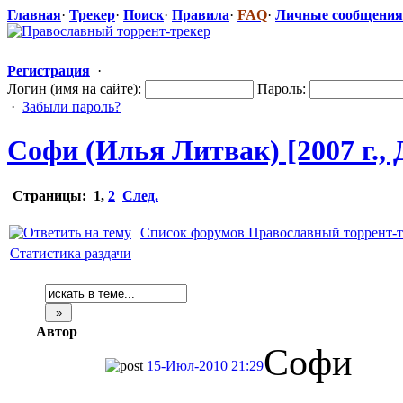
Главная
·
Трекер
·
Поиск
·
Правила
·
FAQ
·
Личные сообщения
Регистрация
·
Логин (имя на сайте):
Пароль:
·
Забыли пароль?
Софи (Илья Литвак) [2007 г.,
Страницы:
1
,
2
След.
Список форумов Православный торрент-т
Статистика раздачи
Автор
Софи
15-Июл-2010 21:29