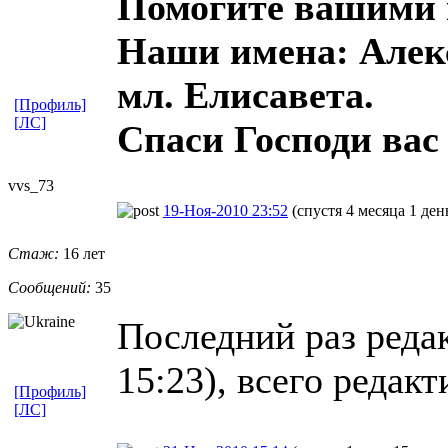
Помогите вашими 
Наши имена: Алекс
мл. Елисавета.
[Профиль]
[ЛС]
Спаси Господи вас 
vvs_73
19-Ноя-2010 23:52
(спустя 4 месяца 1 ден
Стаж:
16 лет
Сообщений:
35
Последний раз редак
15:23), всего редакт
[Профиль]
[ЛС]