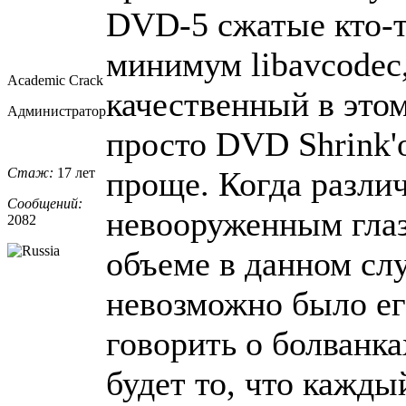
DVD-5 сжатые кто-т
минимум libavcodec
Academic Crack
качественный в этом 
Администратор
просто DVD Shrink'о
Стаж:
17 лет
проще. Когда различ
Сообщений:
невооруженным глаз
2082
объеме в данном сл
невозможно было ег
говорить о болванк
будет то, что кажды