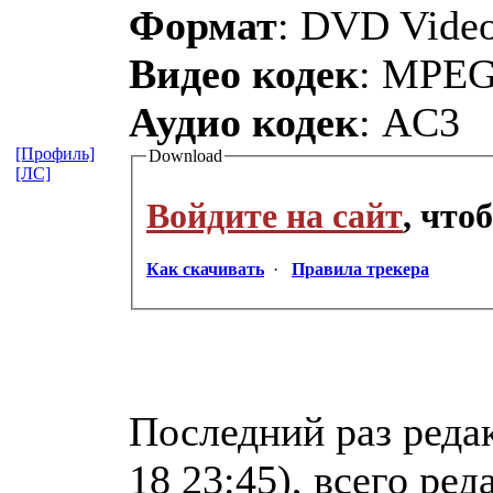
Формат
: DVD Vide
Видео кодек
: MPE
Аудио кодек
: AC3
[Профиль]
Download
[ЛС]
Войдите на сайт
, что
Как скачивать
·
Правила трекера
Последний раз редак
18 23:45), всего ред