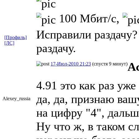
100 Мбит/с,
Исправили раздачу?
[Профиль]
[ЛС]
раздачу.
A
17-Июл-2010 21:23
(спустя 9 минут)
4.91 это как раз уж
да, да, признаю ваш
Alexey_russi
​a
на цифру "4", дальш
Ну что ж, в таком с