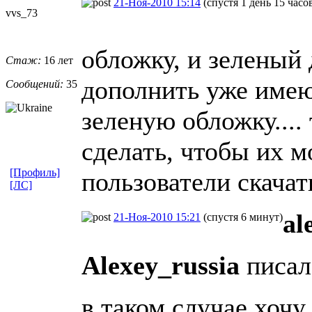
21-Ноя-2010 15:14
(спустя 1 день 15 часо
vvs_73
обложку, и зеленый 
Стаж:
16 лет
дополнить уже имею
Сообщений:
35
зеленую обложку....
сделать, чтобы их м
[Профиль]
пользователи скачат
[ЛС]
al
21-Ноя-2010 15:21
(спустя 6 минут)
Alexey_russia
писал
в таком случае хочу