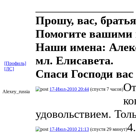
_________________
Прошу, вас, братья
Помогите вашими 
Наши имена: Алекс
мл. Елисавета.
[Профиль]
[ЛС]
Спаси Господи вас 
От
17-Июл-2010 20:44
(спустя 7 часов)
Alexey_russi
​a
ко
удовольствием. Тол
4
17-Июл-2010 21:13
(спустя 29 минут)