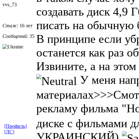
vvs_73
создавать диск 4,9 Г
писать на обычную 
Стаж:
16 лет
В принципе если убр
Сообщений:
35
останется как раз 
Извините, а на этом
У меня нап
материалах>>>Смот
рекламу фильма "Н
диске с фильмами дл
[Профиль]
[ЛС]
УКРАИНСКИЙ)