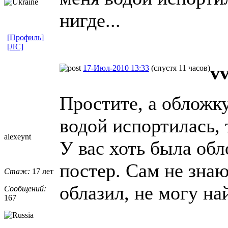
нигде...
[Профиль]
[ЛС]
v
17-Июл-2010 13:33
(спустя 11 часов)
Простите, а обложк
водой испортилась, 
alexeynt
У вас хоть была обл
постер. Сам не знаю
Стаж:
17 лет
облазил, не могу на
Сообщений:
167