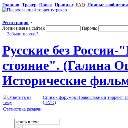
Главная
·
Трекер
·
Поиск
·
Правила
·
FAQ
·
Личные сообщения
Регистрация
·
Логин (имя на сайте):
Пароль:
·
Забыли пароль?
Русские без России-
стояние". (Галина Огу
Исторические
​ филь
Список форумов Православный торрент-т
(DVD)
Статистика раздачи