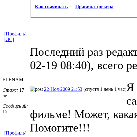
Как скачивать
·
Правила трекера
[Профиль]
[ЛС]
Последний раз редак
02-19 08:40), всего р
ELENAM
Я
22-Ноя-2009 21:53
(спустя 1 день 1 час)
Стаж:
17
лет
с
Сообщений:
фильме! Может, кака
15
Помогите!!!
[Профиль]