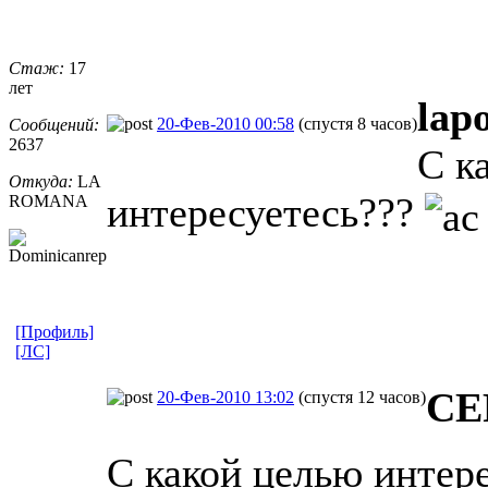
Стаж:
17
лет
lap
20-Фев-2010 00:58
(спустя 8 часов)
Сообщений:
2637
С к
Откуда:
LA
интересуетесь???
ROMANA
[Профиль]
[ЛС]
СЕ
20-Фев-2010 13:02
(спустя 12 часов)
С какой целью интер