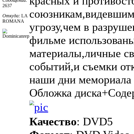
красных и противос
Сообщений:
2637
союзникам,видевшим
Откуда:
LA
ROMANA
угрозу,чем в разруш
фильме использован
материалы,личные св
событий,и съемки от
наши дни мемориала 
Обложка диска+Соде
Качество
: DVD5