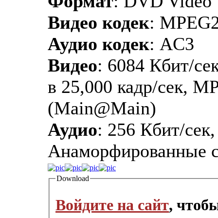
Формат
: DVD Video
Видео кодек
: MPEG
Аудио кодек
: AC3
Видео
: 6084 Кбит/сек
в 25,000 кадр/сек, M
(Main@Main)
Аудио
: 256 Кбит/сек,
Анаморфированные 
Download
Войдите на сайт
, чтоб