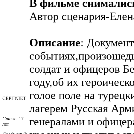
В фильме снималис
Автор сценария-Елен
Описание
: Докумен
событиях,произошедш
солдат и офицеров Б
году,об их героическ
голое поле на турецк
СЕРГУЛЕТ
лагерем Русская Арм
генералами и офицер
Стаж:
17
лет