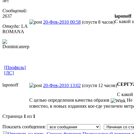
лет
Сообщений:
2637
laponoff
С какой 
20-Фев-2010 00:58
(спустя 8 часов)
Откуда:
LA
ROMANA
[Профиль]
[ЛС]
СЕРГУ
laponoff
20-Фев-2010 13:02
(спустя 12 часов)
С какой
С целью определения качества образов
Не 
известно, в новых изданиях кое-где увеличен метр
Страница
1
из
1
Показать сообщения:
Список форумов Православный торрент-т