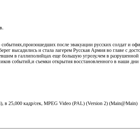
в.
 событиях,произошедших после эвакуации русских солдат и офи
берег высадились и стала лагерем Русская Армия во главе с до
вшим в галлиполийцах еще большую угрозу,чем в разрушенной
ников событий,и съемки открытия восстановленного в наши дни
:3), в 25,000 кадр/сек, MPEG Video (PAL) (Version 2) (Main@Main)