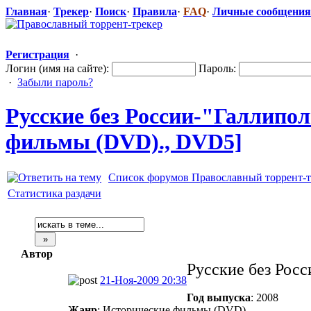
Главная
·
Трекер
·
Поиск
·
Правила
·
FAQ
·
Личные сообщения
Регистрация
·
Логин (имя на сайте):
Пароль:
·
Забыли пароль?
Русские без России-"Галлипо
​
фильмы (DVD)., DVD5]
Список форумов Православный торрент-т
Статистика раздачи
Автор
Русские без Росс
21-Ноя-2009 20:38
Год выпуска
: 2008
Жанр
: Исторические фильмы (DVD).