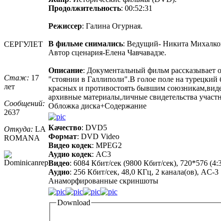
Продолжительность
: 00:52:31
Режиссер
: Галина Огурная.
В фильме снимались
: Ведущий- Никита Михалко
СЕРГУЛЕТ
Автор сценария-Елена Чавчавадзе.
Описание
: Документальный фильм рассказывает о
Стаж:
17
"стоянии в Галлиполи".В голое поле на турецкий 
лет
красных и противостоять бывшим союзникам,виде
архивные материалы,личные свидетельства участ
Сообщений:
Обложка диска+Содержание
2637
Качество
: DVD5
Откуда:
LA
Формат
: DVD Video
ROMANA
Видео кодек
: MPEG2
Аудио кодек
: AC3
Видео
: 6084 Кбит/сек (9800 Кбит/сек), 720*576 (4
Аудио
: 256 Кбит/сек, 48,0 КГц, 2 канала(ов), AC-3
Анаморфированные скриншоты
Download