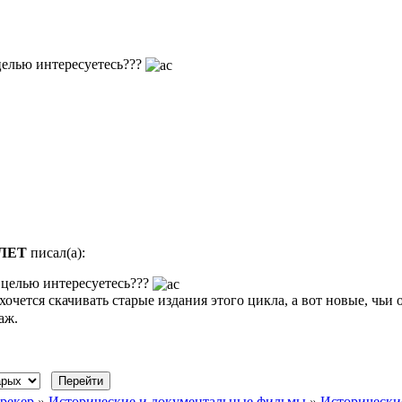
целью интересуетесь???
ЛЕТ
писал(а):
 целью интересуетесь???
хочется скачивать старые издания этого цикла, а вот новые, чьи 
аж.
рекер
»
Исторические и документальные фильмы
»
Исторически