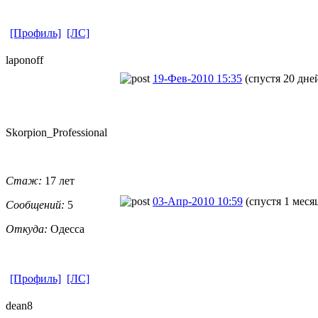
[Профиль]
[ЛС]
laponoff
19-Фев-2010 15:35
(спустя 20 дне
Skorpion_Pro
​fessional
Стаж:
17 лет
03-Апр-2010 10:59
(спустя 1 меся
Сообщений:
5
Откуда:
Одесса
[Профиль]
[ЛС]
dean8