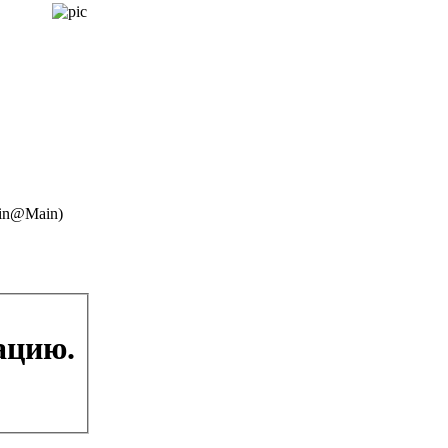
Main@Main)
ацию.