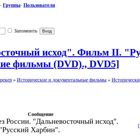
·
Группы
·
Пользователи
Запомнить
​осточный исход". Фильм II. "Р
кие
​ фильмы (DVD)., DVD5]
рекер
»
Исторические и документальные фильмы
»
Исторически
Сообщение
ез России. "Дальневосточный исход".
 "Русский Харбин".