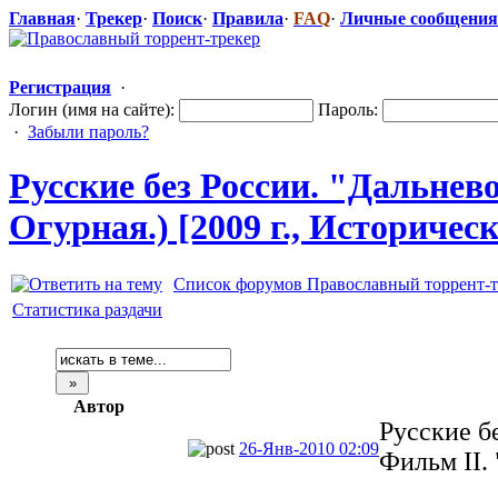
Главная
·
Трекер
·
Поиск
·
Правила
·
FAQ
·
Личные сообщения
Регистрация
·
Логин (имя на сайте):
Пароль:
·
Забыли пароль?
Русские без России. "Дальнев
Огурная.) [2009 г., Историчес
Список форумов Православный торрент-т
Статистика раздачи
Автор
Русские б
26-Янв-2010 02:09
Фильм II.