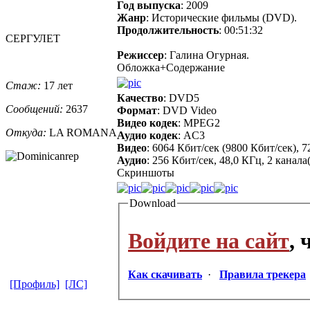
Год выпуска
: 2009
Жанр
: Исторические фильмы (DVD).
Продолжительность
: 00:51:32
СЕРГУЛЕТ
Режиссер
: Галина Огурная.
Обложка+Содержание
Стаж:
17 лет
Качество
: DVD5
Сообщений:
2637
Формат
: DVD Video
Видео кодек
: MPEG2
Откуда:
LA ROMANA
Аудио кодек
: AC3
Видео
: 6064 Кбит/сек (9800 Кбит/сек), 
Аудио
: 256 Кбит/сек, 48,0 КГц, 2 канала
Cкриншоты
Download
Войдите на сайт
,
Как скачивать
·
Правила трекера
[Профиль]
[ЛС]