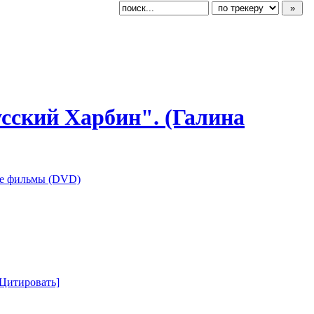
усский
​ Харбин". (Галина
е фильмы (DVD)
[Цитировать]