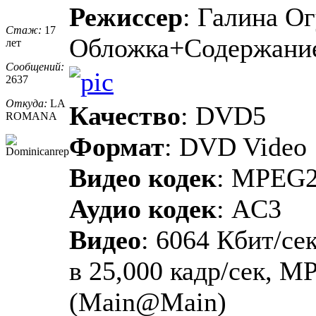
Режиссер
: Галина Ог
Стаж:
17
Обложка+Содержани
лет
Сообщений:
2637
Откуда:
LA
Качество
: DVD5
ROMANA
Формат
: DVD Video
Видео кодек
: MPEG
Аудио кодек
: AC3
Видео
: 6064 Кбит/сек
в 25,000 кадр/сек, M
(Main@Main)