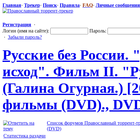
Главная
·
Трекер
·
Поиск
·
Правила
·
FAQ
·
Личные сообщения
Регистрация
·
Логин (имя на сайте):
Пароль:
·
Забыли пароль?
Русские без России.
исход". Фильм II. "
(Галина Огурная.) [2
фильмы (DVD)., DV
Список форумов Православный торрент-т
(DVD)
Статистика раздачи