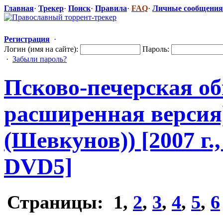
Главная
·
Трекер
·
Поиск
·
Правила
·
FAQ
·
Личные сообщения
Регистрация
·
Логин (имя на сайте):
Пароль:
·
Забыли пароль?
Псково-печер
​ская о
расширенная версия
(Шевкунов)) [2007 г.
DVD5]
Страницы:
1
,
2
,
3
,
4
,
5
,
6