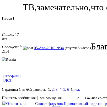
ТВ,замечательно,что 
Игорь I
Стаж:
17
лет
Бла
Сообщений:
05-Авг-2010 19:34
(спустя 6 часов)
2151
[Профиль]
[ЛС]
Страница
1
из
6
Страницы:
1
,
2
,
3
,
4
,
5
,
6
След.
Показать сообщения:
Список форумов Православный торрент-тр