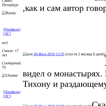
Санкт-
Петерб
​ург
,как и сам автор гово
[Профиль]
[ЛС]
ser1
Стаж:
17
20-Июл-2010 13:35
(спустя 2 месяца 6 дней)
лет
Сообщений:
70
видел о монастырях.
Тихону и раздающему
[Профиль]
[ЛС]
Ска