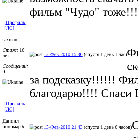
фильм "Чудо" тоже!!!!
[Профиль]
[ЛС]
saxman
Фи
Стаж:
16
12-Фев-2010 15:36
(спустя 1 день 1 час)
лет
ск
Сообщений:
9
за подсказку!!!!!! Фи
благодарю!!!! Спаси 
[Профиль]
[ЛС]
Даниил
С
пономарЪ
13-Фев-2010 21:43
(спустя 1 день 6 часов)