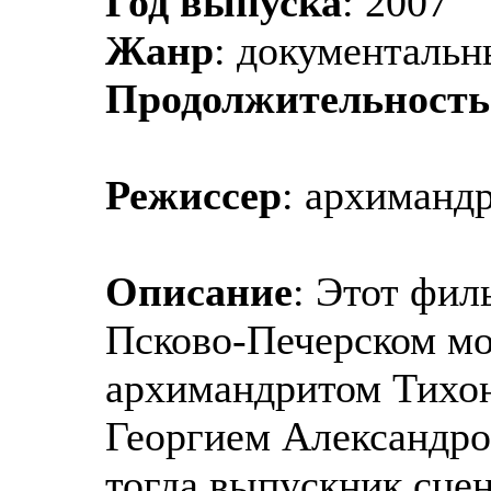
Год выпуска
: 2007
Жанр
: документаль
Продолжительность
Режиссер
: архиманд
Описание
: Этот фил
Псково-Печерском мо
архимандритом Тихо
Георгием Александр
тогда выпускник сце