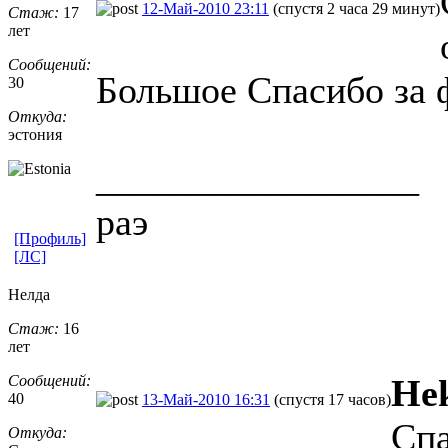
12-Май-2010 23:11
(спустя 2 часа 29 минут)
Стаж:
17
лет
Сообщений:
Большое Спасибо за 
30
Откуда:
эстония
_________________
раэ
[Профиль]
[ЛС]
Нелда
Стаж:
16
лет
Сообщений:
He
40
13-Май-2010 16:31
(спустя 17 часов)
Спа
Откуда: