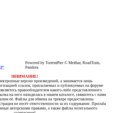
Powered by TorrentPier © Meithar, RoadTrain,
Pandora
!ВНИМАНИЕ!
электронные версии произведений, а занимается лишь
огизацией ссылок, присылаемых и публикуемых на форуме
являетесь правообладателем какого-либо представленного
ылка на него находилась в нашем каталоге, свяжитесь с нами
алим её. Файлы для обмена на трекере предоставлены
страция не несёт ответственности за их содержание. Просьба
нные авторскими правами, а также файлы нелегального
содержания!