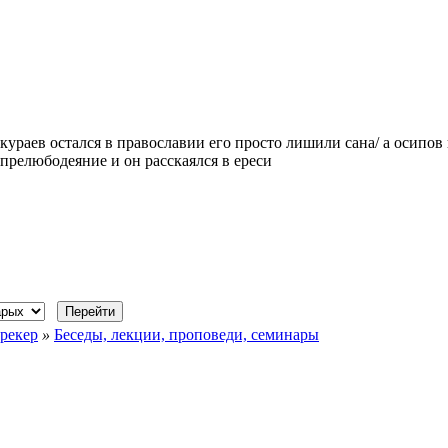
кураев остался в православии его просто лишили сана/ а осипов 
прелюбодеяние и он расскаялся в ереси
рекер
»
Беседы, лекции, проповеди, семинары