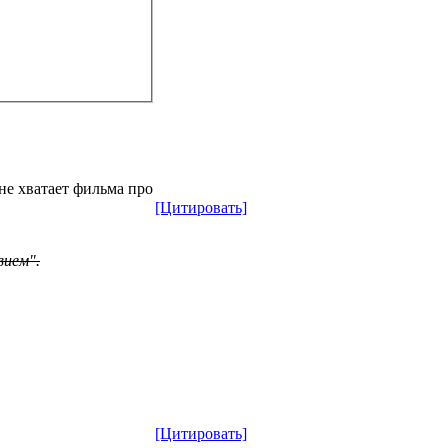
не хватает фильма про
[Цитировать]
вием".
[Цитировать]