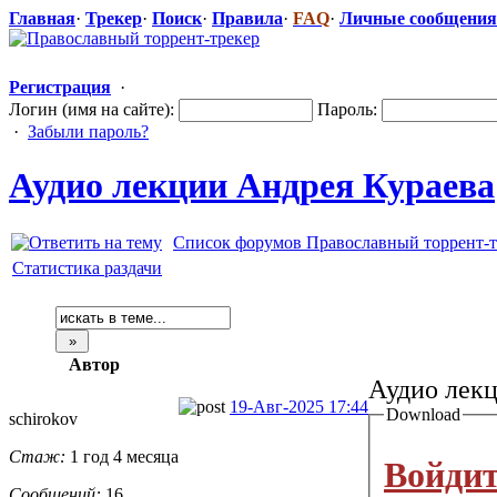
Главная
·
Трекер
·
Поиск
·
Правила
·
FAQ
·
Личные сообщения
Регистрация
·
Логин (имя на сайте):
Пароль:
·
Забыли пароль?
Аудио лекции Андрея Кураева
Список форумов Православный торрент-т
Статистика раздачи
Автор
Аудио лекц
19-Авг-2025 17:44
Download
schirokov
Стаж:
1 год 4 месяца
Войдит
Сообщений:
16