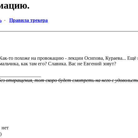
мацию.
ь
·
Правила трекера
Как-то похоже на провокацию - лекции Осипова, Кураева... Ещё 
мальчика, как там его? Славика. Вас не Евгений зовут?
_________________
ез отвращения, тот скоро будет смотреть на него с удовольст
нет
)