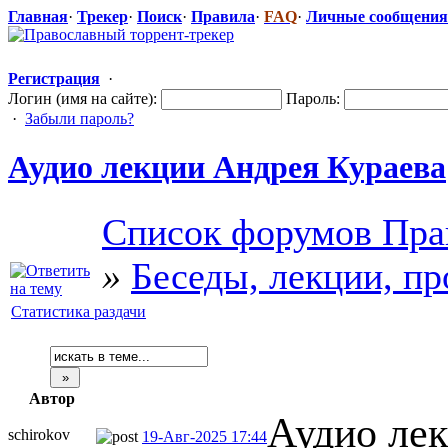
Главная
·
Трекер
·
Поиск
·
Правила
·
FAQ
·
Личные сообщения
Регистрация
·
Логин (имя на сайте):
Пароль:
·
Забыли пароль?
Аудио лекции Андрея Кураева
Список форумов Пра
»
Беседы, лекции, п
Статистика раздачи
Автор
Аудио ле
schirokov
19-Авг-2025 17:44