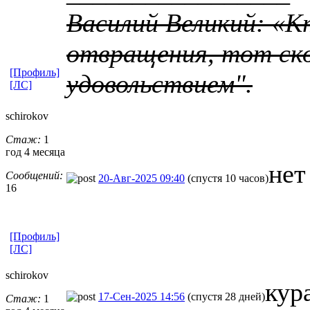
Василий Великий: «К
отвращения, тот ско
[Профиль]
удовольствием".
[ЛС]
schirokov
Стаж:
1
год 4 месяца
нет
Сообщений:
20-Авг-2025 09:40
(спустя 10 часов)
16
[Профиль]
[ЛС]
schirokov
кур
17-Сен-2025 14:56
(спустя 28 дней)
Стаж:
1