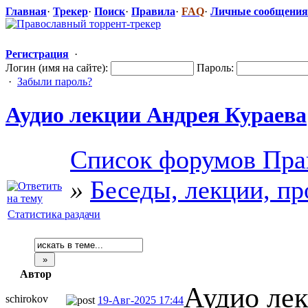
Главная
·
Трекер
·
Поиск
·
Правила
·
FAQ
·
Личные сообщения
Регистрация
·
Логин (имя на сайте):
Пароль:
·
Забыли пароль?
Аудио лекции Андрея Кураева
Список форумов Пра
»
Беседы, лекции, п
Статистика раздачи
Автор
Аудио ле
schirokov
19-Авг-2025 17:44