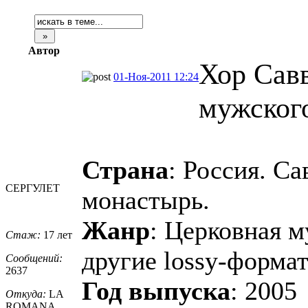
Автор
Хор Сав
01-Ноя-2011 12:24
мужског
Страна
: Россия. С
СЕРГУЛЕТ
монастырь.
Жанр
: Церковная 
Стаж:
17 лет
другие lossy-формат
Сообщений:
2637
Год выпуска
: 2005
Откуда:
LA
ROMANA