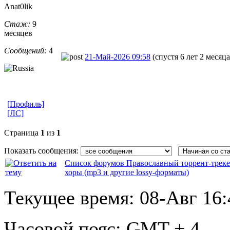
Anat0lik
Стаж:
9
месяцев
Сообщений:
4
21-Май-2026 09:58
(спустя 6 лет 2 месяца
[Профиль]
[ЛС]
Страница
1
из
1
Показать сообщения:
Список форумов Православный торрент-трек
хоры (mp3 и другие lossy-форматы)
Текущее время:
08-Авг 16:
Часовой пояс:
GMT + 4