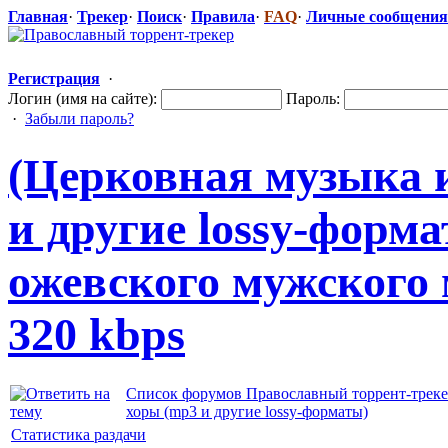
Главная
·
Трекер
·
Поиск
·
Правила
·
FAQ
·
Личные сообщения
Регистрация
·
Логин (имя на сайте):
Пароль:
·
Забыли пароль?
(Церковная музыка 
и другие lossy-форма
ожевского мужского 
320 kbps
Список форумов Православный торрент-трек
хоры (mp3 и другие lossy-форматы)
Статистика раздачи