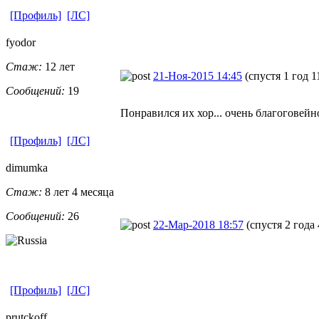
[Профиль]
[ЛС]
fyodor
Стаж:
12 лет
21-Ноя-2015 14:45
(спустя 1 год 1
Сообщений:
19
Понравился их хор... очень благоговейн
[Профиль]
[ЛС]
dimumka
Стаж:
8 лет 4 месяца
Сообщений:
26
22-Мар-2018 18:57
(спустя 2 года
[Профиль]
[ЛС]
prutckoff