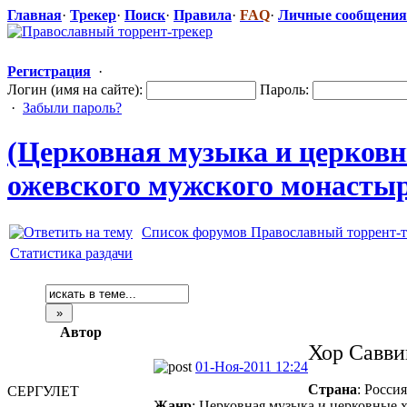
Главная
·
Трекер
·
Поиск
·
Правила
·
FAQ
·
Личные сообщения
Регистрация
·
Логин (имя на сайте):
Пароль:
·
Забыли пароль?
(Церковная музыка и церковн
ожевского мужского монастыря
Список форумов Православный торрент-т
Статистика раздачи
Автор
Хор Савви
01-Ноя-2011 12:24
Страна
: Росси
СЕРГУЛЕТ
Жанр
: Церковная музыка и церковные х