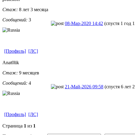
Стаж:
8 лет 3 месяца
Сообщений:
3
08-Мар-2020 14:42
(спустя 1 год 
[Профиль]
[ЛС]
Anat0lik
Стаж:
9 месяцев
Сообщений:
4
21-Май-2026 09:58
(спустя 6 лет 
[Профиль]
[ЛС]
Страница
1
из
1