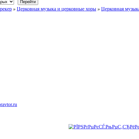
рекер
»
Церковная музыка и церковные хоры
»
Церковная музыка
ravtor.ru