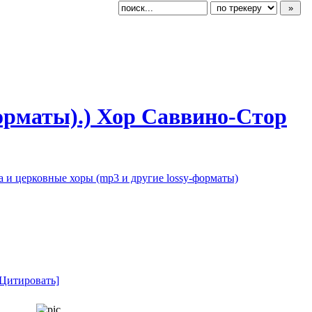
ормат
​ы).) Хор Саввино-Стор
 и церковные хоры (mp3 и другие lossy-форматы)
[Цитировать]