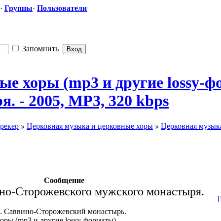
·
Группы
·
Пользователи
Запомнить
ые хоры (mp3 и другие lossy-ф
. - 2005, MP3, 320 kbps
рекер
»
Церковная музыка и церковные хоры
»
Церковная музыка
Сообщение
но-Сторожевского мужского монастыря.
я. Саввино-Сторожевский монастырь.
оры (mp3 и другие lossy-форматы).