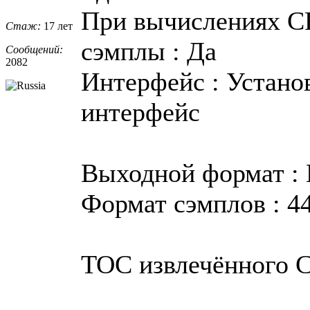
При вычислениях C
Стаж:
17 лет
сэмплы : Да
Сообщений:
2082
Интерфейс : Устан
интерфейс
Выходной формат :
Формат сэмплов : 44
TOC извлечённого 