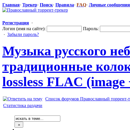
Главная
·
Трекер
·
Поиск
·
Правила
·
FAQ
·
Личные сообщения
Регистрация
·
Логин (имя на сайте):
Пароль:
·
Забыли пароль?
Музыка русского неб
традиционные
​ кол
lossless FLAC (image
Список форумов Православный торрент-т
Статистика раздачи