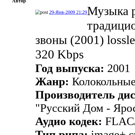
Автор
Музыка р
29-Янв-2009 21:29
традици
звоны (2001) lossl
320 Kbps
Год выпуска:
2001
Жанр:
Колокольные
Производитель дис
"Русский Дом - Яро
Аудио кодек:
FLAC/
Тип рипа:
image+.c