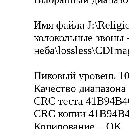
Имя файла J:\Relig
колокольные звоны 
неба\lossless\CDIma
Пиковый уровень 1
Качество диапазона
CRC теста 41B94B
CRC копии 41B94B
Копирование... OK