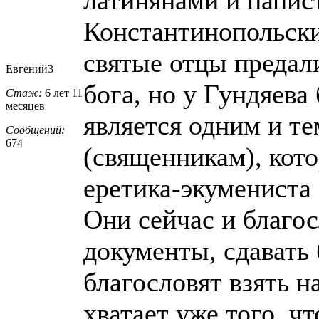
Константинопольски
святые отцы предал
Евгений3
бога, но у Гундяева
Стаж:
6 лет 11
месяцев
является одним и т
Сообщений:
674
(священникам), кот
еретика-экумениста
Они сейчас и благос
документы, сдавать 
благословят взять н
хватает уже того, чт