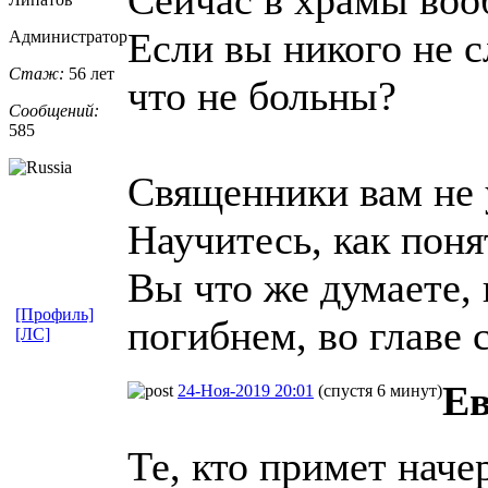
Если вы никого не с
Администратор
Стаж:
56 лет
что не больны?
Сообщений:
585
Священники вам не у
Научитесь, как поня
Вы что же думаете, 
[Профиль]
погибнем, во главе 
[ЛС]
Ев
24-Ноя-2019 20:01
(спустя 6 минут)
Те, кто примет наче