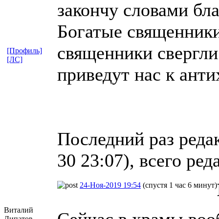
закончу словами бл
Богатые священники
священники свергли
[Профиль]
[ЛС]
приведут нас к анти
Последний раз реда
30 23:07), всего ред
24-Ноя-2019 19:54
(спустя 1 час 6 минут)
Виталий
Сейчас в храмы воо
Липатов