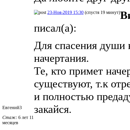
В
23-Ноя-2019 15:30
(спустя 19 минут)
писал(а):
Для спасения души в
начертания.
Те, кто примет наче
существуют, т.к отр
и полностью предаду
закайся.
Евгений3
Стаж:
6 лет 11
месяцев