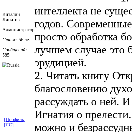
интеллекта не сущес
Виталий
Липатов
годов. Современные
Администратор
просто обработка б
Стаж:
56 лет
лучшем случае это 
Сообщений:
585
эрудицией.
2. Читать книгу Отк
благословению духо
рассуждать о ней. И
Игнатия о прелести.
[Профиль]
можно и безрассудн
[ЛС]