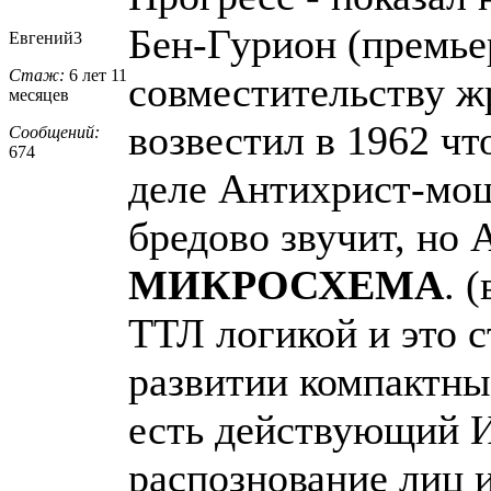
Бен-Гурион (премье
Евгений3
Стаж:
6 лет 11
совместительству ж
месяцев
возвестил в 1962 
Сообщений:
674
деле Антихрист-мош
бредово звучит, но
МИКРОСХЕМА
. 
ТТЛ логикой и это с
развитии компактны
есть действующий И
распознование лиц и