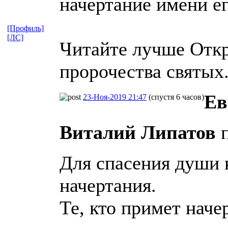
начертание имени ег
[Профиль]
[ЛС]
Читайте лучше Откр
пророчества святых
Ев
23-Ноя-2019 21:47
(спустя 6 часов)
Виталий Липатов
п
Для спасения души в
начертания.
Те, кто примет наче