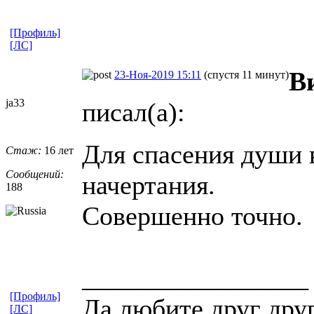
[Профиль]
[ЛС]
В
23-Ноя-2019 15:11
(спустя 11 минут)
ja33
писал(а):
Для спасения души в
Стаж:
16 лет
Сообщений:
начертания.
188
Совершенно точно.
_________________
[Профиль]
Да любите друг дру
[ЛС]