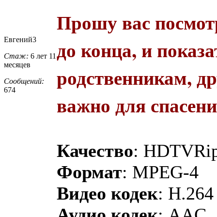
Прошу вас посмотр
Евгений3
до конца, и показа
Стаж:
6 лет 11
месяцев
родственникам, др
Сообщений:
674
важно для спасен
Качество
: HDTVRi
Формат
: MPEG-4
Видео кодек
: H.264
Аудио кодек
: AAC