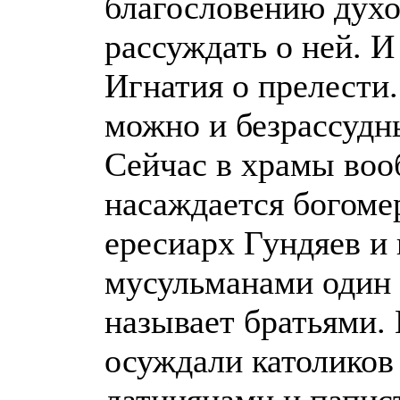
благословению духо
рассуждать о ней. И
Игнатия о прелести.
можно и безрассудн
Сейчас в храмы воо
насаждается богоме
ересиарх Гундяев и г
мусульманами один б
называет братьями.
осуждали католиков 
латинянами и папи