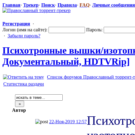
Главная
·
Трекер
·
Поиск
·
Правила
·
FAQ
·
Личные сообщения
Регистрация
·
Логин (имя на сайте):
Пароль:
·
Забыли пароль?
Психотронные
​ вышки/изотоп
Документальн
​ый, HDTVRip]
Список форумов Православный торрент-т
Статистика раздачи
Автор
Психотр
22-Ноя-2019 12:57