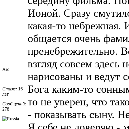
середину фильма. По
Ионой. Сразу смутил
какая-то небрежная. 
общается очень фами
пренебрежительно. В
взгляд совсем здесь
Ard
нарисованы и ведут с
Бога каким-то сонным
Стаж:
16
лет
то не уверен, что так
Сообщений:
278
- показывать сыну. Н
Я себе не доверяю - 