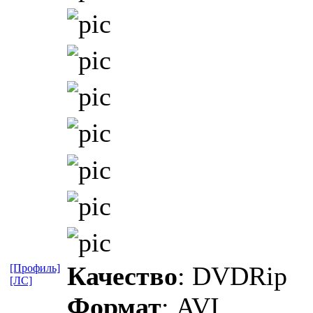
Качество
: DVDRip
[Профиль]
[ЛС]
Формат
: AVI