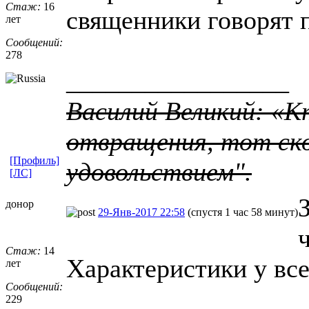
Стаж:
16
священники говорят 
лет
Сообщений:
278
_________________
Василий Великий: «К
отвращения, тот ско
[Профиль]
удовольствием".
[ЛС]
донор
29-Янв-2017 22:58
(спустя 1 час 58 минут)
Стаж:
14
Характеристики у все
лет
Сообщений:
229