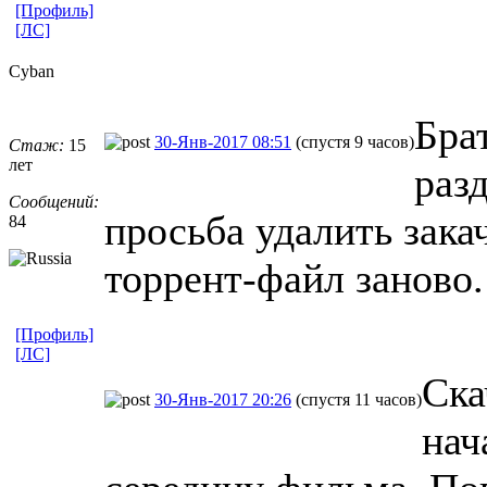
[Профиль]
[ЛС]
Cyban
Брат
30-Янв-2017 08:51
(спустя 9 часов)
Стаж:
15
лет
раз
Сообщений:
просьба удалить закач
84
торрент-файл заново.
[Профиль]
[ЛС]
Ска
30-Янв-2017 20:26
(спустя 11 часов)
нач