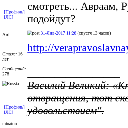
смотреть... Авраам, 
[Профиль]
подойдут?
[ЛС]
31-Янв-2017 11:28
(спустя 13 часов)
Ard
http://verapravoslavn
Стаж:
16
лет
Сообщений:
_________________
278
Василий Великий: «К
отвращения, тот ско
удовольствием".
[Профиль]
[ЛС]
minaton