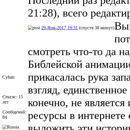
Последний раз редакт
21:28), всего редакти
Вык
29-Янв-2017 19:31
(спустя 38 минут)
пот
смотреть что-то да на
Библейской анимации
прикасалась рука запа
Cyban
взгляд, единственное
Стаж:
15
конечно, не является
лет
ресурсы в интернете
Сообщений:
84
выложить эти истори