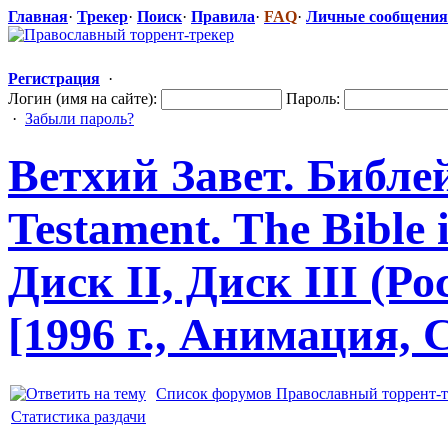
Главная
·
Трекер
·
Поиск
·
Правила
·
FAQ
·
Личные сообщения
Регистрация
·
Логин (имя на сайте):
Пароль:
·
Забыли пароль?
Ветхий Завет. Библе
Testament. The Bible 
Диск II, Диск III (Р
[1996 г., Анимация,
Список форумов Православный торрент-т
Статистика раздачи