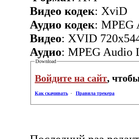
Видео кодек
: XviD
Аудио кодек
: MPEG 
Видео
: XVID 720x544
Аудио
: MPEG Audio L
Download
Войдите на сайт
, чтоб
Как скачивать
·
Правила трекера