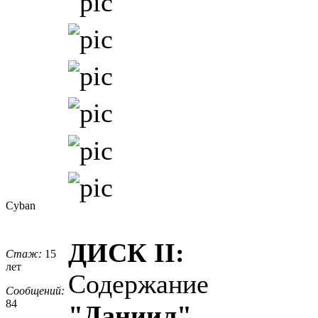
Cyban
ДИСК II:
Стаж:
15
лет
Содержание
Сообщений:
84
"Даниил"