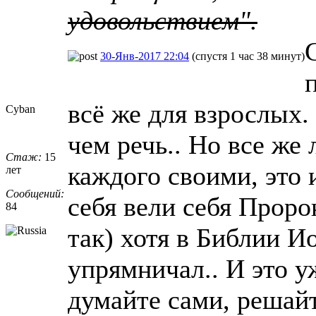
удовольствием".
30-Янв-2017 22:04
(спустя 1 час 38 минут)
всё же для взрослых. 
Cyban
чем речь.. Но все же 
Стаж:
15
каждого своими, это и
лет
Сообщений:
себя вели себя Проро
84
так) хотя в Библии И
упрямничал.. И это у
думайте сами, решайт