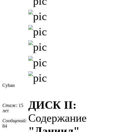
Cyban
ДИСК II:
Стаж:
15
лет
Содержание
Сообщений:
84
"Даниил"