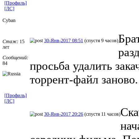
[Профиль]
[ЛС]
Cyban
Брат
30-Янв-2017 08:51
(спустя 9 часов)
Стаж:
15
лет
раз
Сообщений:
просьба удалить закач
84
торрент-файл заново.
[Профиль]
[ЛС]
Ска
30-Янв-2017 20:26
(спустя 11 часов)
нач