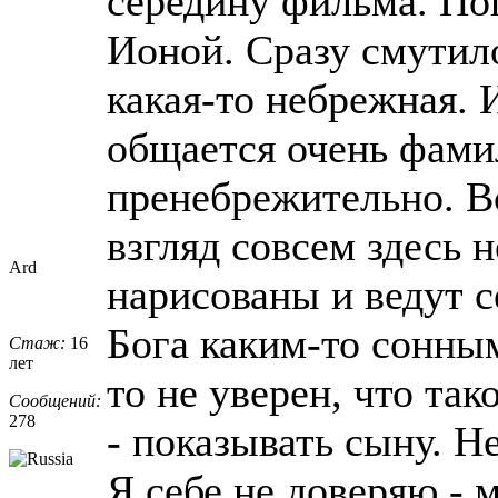
середину фильма. По
Ионой. Сразу смутил
какая-то небрежная. 
общается очень фами
пренебрежительно. В
взгляд совсем здесь
Ard
нарисованы и ведут с
Бога каким-то сонным
Стаж:
16
лет
то не уверен, что так
Сообщений:
278
- показывать сыну. Н
Я себе не доверяю - 