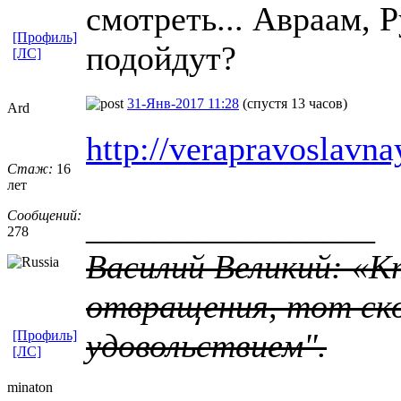
смотреть... Авраам, 
[Профиль]
подойдут?
[ЛС]
31-Янв-2017 11:28
(спустя 13 часов)
Ard
http://verapravoslavn
Стаж:
16
лет
Сообщений:
_________________
278
Василий Великий: «К
отвращения, тот ско
удовольствием".
[Профиль]
[ЛС]
minaton