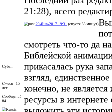
Последний раз редакт
21:28), всего редакти
Вык
29-Янв-2017 19:31
(спустя 38 минут)
пот
смотреть что-то да на
Библейской анимации
прикасалась рука запа
Cyban
взгляд, единственное
Стаж:
15
конечно, не является
лет
ресурсы в интернете
Сообщений:
84
выложить эти истори