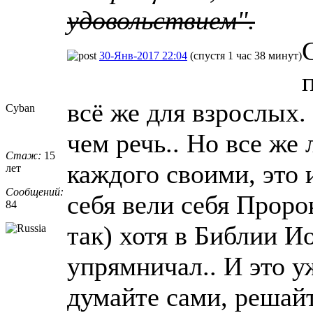
удовольствием".
30-Янв-2017 22:04
(спустя 1 час 38 минут)
всё же для взрослых. 
Cyban
чем речь.. Но все же 
Стаж:
15
каждого своими, это и
лет
Сообщений:
себя вели себя Проро
84
так) хотя в Библии И
упрямничал.. И это у
думайте сами, решайт