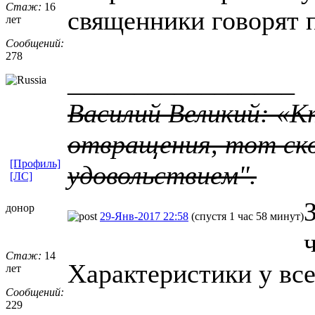
Стаж:
16
священники говорят 
лет
Сообщений:
278
_________________
Василий Великий: «К
отвращения, тот ско
[Профиль]
удовольствием".
[ЛС]
донор
29-Янв-2017 22:58
(спустя 1 час 58 минут)
Стаж:
14
Характеристики у все
лет
Сообщений:
229