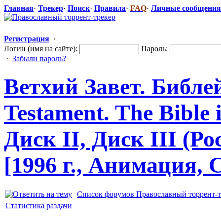
Главная
·
Трекер
·
Поиск
·
Правила
·
FAQ
·
Личные сообщения
Регистрация
·
Логин (имя на сайте):
Пароль:
·
Забыли пароль?
Ветхий Завет. Библе
Testament. The Bible 
Диск II, Диск III (Р
[1996 г., Анимация,
Список форумов Православный торрент-т
Статистика раздачи