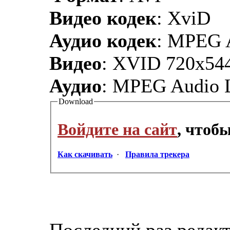
Видео кодек
: XviD
Аудио кодек
: MPEG 
Видео
: XVID 720x544
Аудио
: MPEG Audio L
Download
Войдите на сайт
, чтоб
Как скачивать
·
Правила трекера