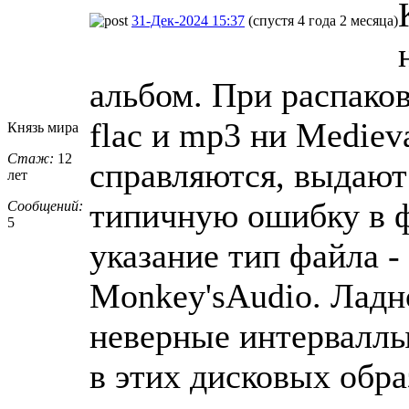
31-Дек-2024 15:37
(спустя 4 года 2 месяца)
альбом. При распако
flac и mp3 ни Medieva
Князь мира
Стаж:
12
справляются, выдают
лет
типичную ошибку в ф
Сообщений:
5
указание тип файла -
Monkey'sAudio. Ладно
неверные интерваллы
в этих дисковых обра