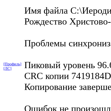
Имя файла C:\Иероди
Рождество Христово-
Проблемы синхрониза
Пиковый уровень 96.
[Профиль]
[ЛС]
CRC копии 7419184D
Копирование заверш
Ошибок не произошл