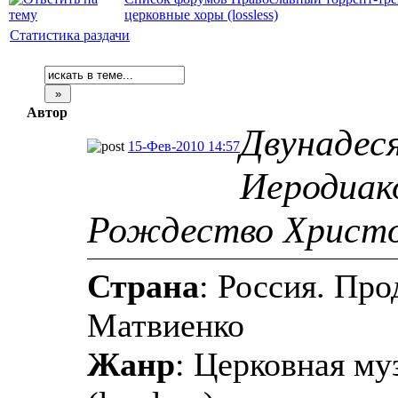
церковные хоры (lossless)
Статистика раздачи
Автор
Двунадес
15-Фев-2010 14:57
Иеродиако
Рождество Христо
Страна
: Россия. Пр
Матвиенко
Жанр
: Церковная му