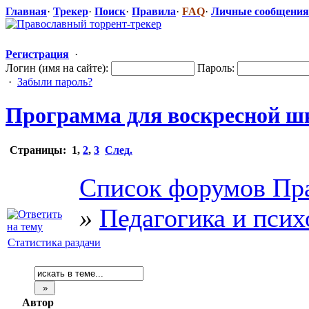
Главная
·
Трекер
·
Поиск
·
Правила
·
FAQ
·
Личные сообщения
Регистрация
·
Логин (имя на сайте):
Пароль:
·
Забыли пароль?
Программа для воскресной ш
Страницы:
1
,
2
,
3
След.
Список форумов Пра
»
Педагогика и псих
Статистика раздачи
Автор