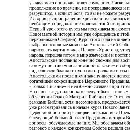
узнаваемого они подвергают сомнению. Насколько
продолжение во времени, не прекращающееся и по 
разрушится, а если от Бога, то вы не можете разру
История распространения христианства явилась ве
необходимо продолжение новозаветной истории ку
Первый урок этого курса мы посвящаем знакомств
Новозаветной истории мы уже обращались к этой 
перводиакона Стефана). Курс этого года начинае
выбраны основные моменты: Апостольский Собор 
нарисовать картину, «как Церковь Христова, утв
народа, перешла потом в мир языческий и посте
Апостольские послания конечно сложны для восп
самому понятию «послания апостольские» и собо
виде свитков бланки с пустыми строчками и ссы
Апостольскими посланиями заканчивается непоср
богатейшей сокровищнице Церковного Предания. 
«Только Писание» и неизбежно создавая при этом
На наш взгляд, подросткам следует быть готовым 
об успении Божьей Матери в Библии нет. Этот во
рамками Библии, хотя, несомненно, продолжается
уже рассматривались в начале курса Нового Заве
Церковной истории расширяет знакомство с Преда
Следующий большой пласт Предания - история Вс
вопросы, обсуждаемые на них. Мы обозначаем об
разговор о каждом конкретном Соборе решили свя