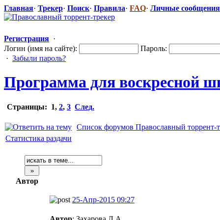
Главная
·
Трекер
·
Поиск
·
Правила
·
FAQ
·
Личные сообщения
Регистрация
·
Логин (имя на сайте):
Пароль:
·
Забыли пароль?
Программа для воскресной ш
Страницы:
1
,
2
,
3
След.
Список форумов Православный торрент-т
Статистика раздачи
Автор
25-Апр-2015 09:27
Автор
: Захарова Л.А.