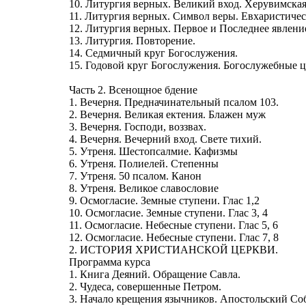
10. Литургия верных. Великий вход. Херувимская
11. Литургия верных. Символ веры. Евхаристиче
12. Литургия верных. Первое и Последнее явлени
13. Литургия. Повторение.
14. Седмичный круг Богослужения.
15. Годовой круг Богослужения. Богослужебные ц
Часть 2. Всенощное бдение
1. Вечерня. Предначинательный псалом 103.
2. Вечерня. Великая ектения. Блажен муж
3. Вечерня. Господи, воззвах.
4. Вечерня. Вечерний вход. Свете тихий.
5. Утреня. Шестопсалмие. Кафизмы
6. Утреня. Полиелей. Степенны
7. Утреня. 50 псалом. Канон
8. Утреня. Великое славословие
9. Осмогласие. Земные ступени. Глас 1,2
10. Осмогласие. Земные ступени. Глас 3, 4
11. Осмогласие. Небесные ступени. Глас 5, 6
12. Осмогласие. Небесные ступени. Глас 7, 8
2. ИСТОРИЯ ХРИСТИАНСКОЙ ЦЕРКВИ.
Программа курса
1. Книга Деяний. Обращение Савла.
2. Чудеса, совершенные Петром.
3. Начало крещения язычников. Апостольский Со