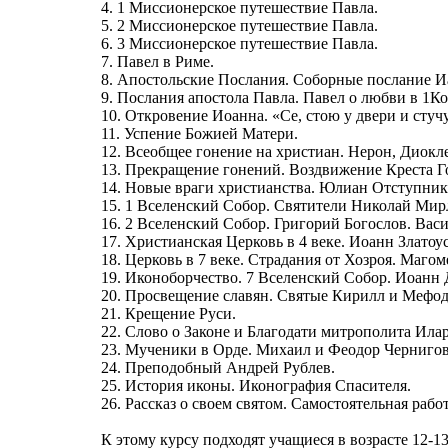
4. 1 Миссионерское путешествие Павла.
5. 2 Миссионерское путешествие Павла.
6. 3 Миссионерское путешествие Павла.
7. Павел в Риме.
8. Апостольские Послания. Соборные послание Иа
9. Послания апостола Павла. Павел о любви в 1К
10. Откровение Иоанна. «Се, стою у двери и стучу
11. Успение Божией Матери.
12. Всеобщее гонение на христиан. Нерон, Диокл
13. Прекращение гонений. Воздвижение Креста Г
14. Новые враги христианства. Юлиан Отступник
15. 1 Вселенский Собор. Святители Николай Ми
16. 2 Вселенский Собор. Григорий Богослов. Вас
17. Христианская Церковь в 4 веке. Иоанн Златоус
18. Церковь в 7 веке. Страдания от Хозроя. Магом
19. Иконоборчество. 7 Вселенский Собор. Иоанн
20. Просвещение славян. Святые Кирилл и Мефод
21. Крещение Руси.
22. Слово о Законе и Благодати митрополита Ила
23. Мученики в Орде. Михаил и Феодор Чернигов
24. Преподобный Андрей Рублев.
25. История иконы. Иконография Спасителя.
26. Рассказ о своем святом. Самостоятельная работ
К этому курсу подходят учащиеся в возрасте 12-