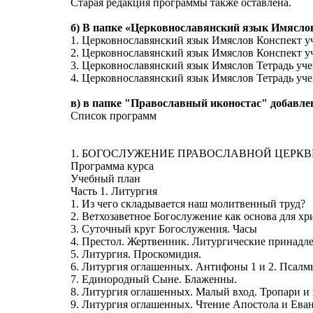
Старая редакция программы также оставлена.
б) В папке «Церковнославянский язык Имяслов
1. Церковнославянский язык Имяслов Конспект у
2. Церковнославянский язык Имяслов Конспект уч
3. Церковнославянский язык Имяслов Тетрадь уче
4. Церковнославянский язык Имяслов Тетрадь уче
в) в папке "Православный иконостас" добавле
Список программ
1. БОГОСЛУЖЕНИЕ ПРАВОСЛАВНОЙ ЦЕРКВ
Программа курса
Учебный план
Часть 1. Литургия
1. Из чего складывается наш молитвенный труд?
2. Ветхозаветное Богослужение как основа для х
3. Суточный круг Богослужения. Часы
4. Престол. Жертвенник. Литургические принадл
5. Литургия. Проскомидия.
6. Литургия оглашенных. Антифоны 1 и 2. Псалмы
7. Единородный Сыне. Блаженны.
8. Литургия оглашенных. Малый вход. Тропари и 
9. Литургия оглашенных. Чтение Апостола и Еван