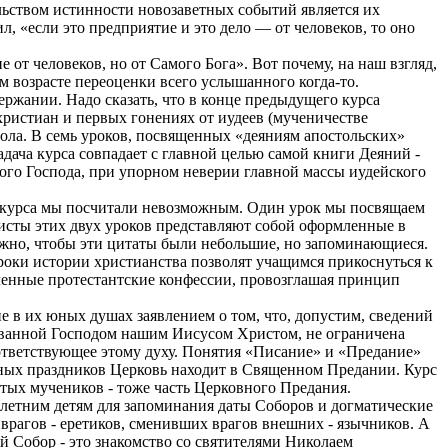
льством истинности новозаветных событий является их
, «если это предприятие и это дело — от человеков, то оно
от человеков, но от Самого Бога». Вот почему, на наш взгляд,
 возрасте переоценки всего услышанного когда-то.
ержании. Надо сказать, что в конце предыдущего курса
христиан и первых гонениях от иудеев (мученичестве
тола. В семь уроков, посвященных «деяниям апостольских»
ача курса совпадает с главной целью самой книги Деяний -
мого Господа, при упорном неверии главной массы иудейского
з курса мы посчитали невозможным. Один урок мы посвящаем
исты этих двух уроков представляют собой оформленные в
ажно, чтобы эти цитаты были небольшие, но запоминающиеся.
оки истории христианства позволят учащимся прикоснуться к
ленные протестантские конфессии, провозглашая принцип
е в их юных душах заявлением о том, что, допустим, сведений
снованной Господом нашим Иисусом Христом, не ограничена
оответствующее этому духу. Понятия «Писание» и «Предание»
ичных праздников Церковь находит в Священном Предании. Курс
тых мучеников - тоже часть Церковного Предания.
летним детям для запоминания даты Соборов и догматические
рагов - еретиков, сменивших врагов внешних - язычников. А
й Собор - это знакомство со святителями Николаем