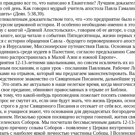
 правдиво все то, что написано в Евангелии? Лучшим доказате
сей день. Как говорил мудрый учитель апостола Павла Гамалиил
шить» (Деян. 5:38,39).
ликолепным доказательством того, что «это предприятие было не 
рсом церковной истории. И особенно необходимо именно в этом
у с книгой «Деяний Апостольских», говорим об ее авторе, о сод
книге, когда читали о событиях Пятидесятницы, жизни первых 
тся с истории обращения Савла - будущего первоверховного апос
в Иерусалиме, Миссионерские путешествия Павла. Основная зад
ердившись среди иудеев в Палестине, согласно предсказанию Са
пенно распространилась в Малой Азии и южной Европе».
риятия 12-13-летними школьниками, но совсем исключить их и
рным посланиям, и один урок - посланиям Павловым. Рабочие Л
лками на отрывок, который мы предлагаем законспектировать. В
едственное знакомство со Священным Писанием, дальнейшие ур
Это опять же актуально в наше нелегкое время, когда многочис
 свое предание, обвиняют православных в отрыве от Библии.
к тому, что какой-нибудь проповедник пожелает посеять сомнени
прос не смутит их, если они будут знать, что жизнь Церкви, о
 строго в духе Священного Писания и отсекает от себя все, нес
та, и учащиеся знают, что основания для двунадесятых богород
нием. Несколько уроков посвящено истории гонений, жития свя
еленских Соборов. Мы посчитали бессмысленным давать 12-13-
щую причину созыва Соборов - появление у Церкви внутренних в
зать с наиболее яркой личностью участника Собора. I Вселенски