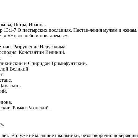
кова, Петра, Иоанна.
ор 13:1-7 О пастырских посланиях. Настав-ления мужам и женам.
...» «Новое небо и новая земля».
етиан. Разрушение Иерусалима.
осподня. Константин Великий.
.
рликийский и Спиридон Тримифунтский.
илий Великий.
т.
етане.
 Дамаскин.
ий.
риона.
ские. Роман Рязанский.
а.
13 лет. Это уже не младшие школьники, безоговорочно доверяющи