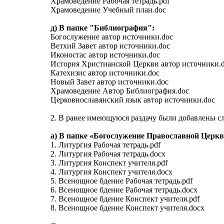
Храмоведение Рабочая тетрадь.pdf
Храмоведение Учебный план.doc
д) В папке "Библиография":
Богослужение автор источники.doc
Ветхий Завет автор источники.doc
Иконостас автор источники.doc
История Христианской Церкви автор источники.
Катехизис автор источники.doc
Новый Завет автор источники.doc
Храмоведение Автор Библиография.doc
Церковнославянский язык автор источники.doc
2. В ранее имеющуюся раздачу были добавлены 
а) В папке «Богослужение Православной Церк
1. Литургия Рабочая тетрадь.pdf
2. Литургия Рабочая тетрадь.docx
3. Литургия Конспект учителя.pdf
4. Литургия Конспект учителя.docx
5. Всенощное бдение Рабочая тетрадь.pdf
6. Всенощное бдение Рабочая тетрадь.docx
7. Всенощное бдение Конспект учителя.pdf
8. Всенощное бдение Конспект учителя.docx