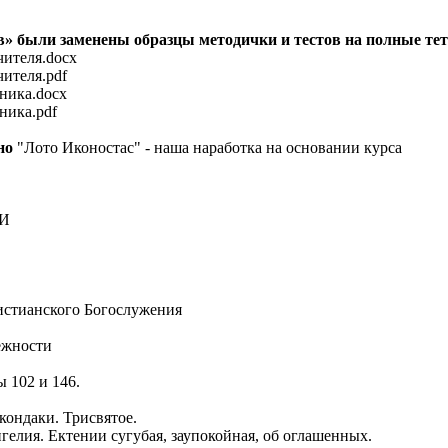
» были заменены образцы методички и тестов на полные тет
чителя.docx
ителя.pdf
ника.docx
ника.pdf
но
"Лото Иконостас" - наша наработка на основании курса
И
ристианского Богослужения
ежности
 102 и 146.
кондаки. Трисвятое.
гелия. Ектении сугубая, заупокойная, об оглашенных.