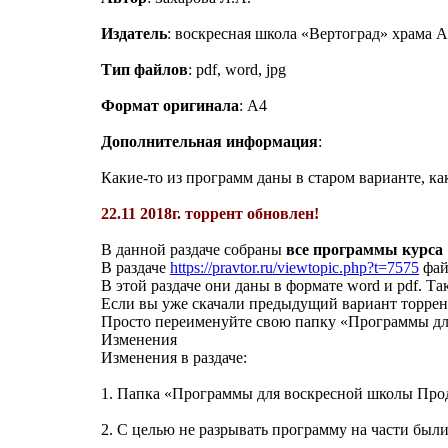
Издатель
: воскресная школа «Вертоград» храма
Тип файлов
: pdf, word, jpg
Формат оригинала
: А4
Дополнительная информация
:
Какие-то из программ даны в старом варианте, как
22.11 2018г. торрент обновлен!
В данной раздаче собраны
все программы курса
В раздаче
https://pravtor.ru/viewtopic.php?t=7575
фай
В этой раздаче они даны в формате word и pdf. Та
Если вы уже скачали предыдущий вариант торрент
Просто переименуйте свою папку «Программы дл
Изменения
Изменения в раздаче:
1. Папка «Программы для воскресной школы Про
2. С целью не разрывать программу на части был