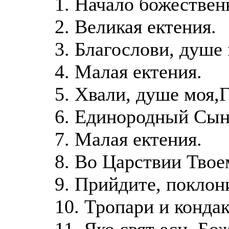
1. Начало божествен
2. Великая ектения.
3. Благослови, душе 
4. Малая ектения.
5. Хвали, душе моя,Г
6. Единородный Сыне
7. Малая ектения.
8. Во Царствии Твоем
9. Прийдите, поклони
10. Тропари и кондак
11. Яко свят еси, Бож