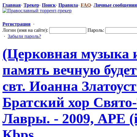
Главная
·
Трекер
·
Поиск
·
Правила
·
FAQ
·
Личные сообщения
Регистрация
·
Логин (имя на сайте):
Пароль:
·
Забыли пароль?
(Церковная музыка 
память вечную буде
свт. Иоанна Златоуст
Братский хор Свято
Лавры. - 2009, APE (
Кbps.