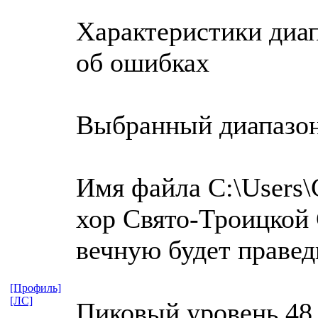
Характеристики диап
об ошибках
Выбранный диапазо
Имя файла C:\Users\
хор Свято-Троицкой 
вечную будет праве
[Профиль]
[ЛС]
Пиковый уровень 48