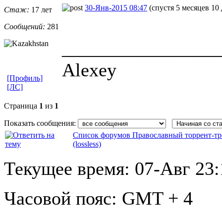
30-Янв-2015 08:47
(спустя 5 месяцев 10
Стаж:
17 лет
Сообщений:
281
_________________
Alexey
[Профиль]
[ЛС]
Страница
1
из
1
Показать сообщения:
Список форумов Православный торрент-тр
(lossless)
Текущее время:
07-Авг 23:
Часовой пояс:
GMT + 4