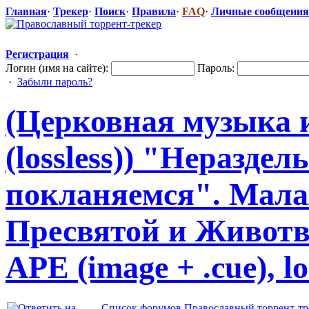
Главная
·
Трекер
·
Поиск
·
Правила
·
FAQ
·
Личные сообщения
Регистрация
·
Логин (имя на сайте):
Пароль:
·
Забыли пароль?
(Церковная музыка 
(lossless)) "Неразде
​л
покланяемся". Мала
Пресвятой и Живот
APE (image + .cue), lo
Список форумов Православный торрент-тр