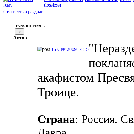
(lossless)
Статистика раздачи
Автор
"Неразд
16-Сен-2009 14:15
покланя
акафистом Пресв
Троице.
Страна
: Россия. С
Лавра.