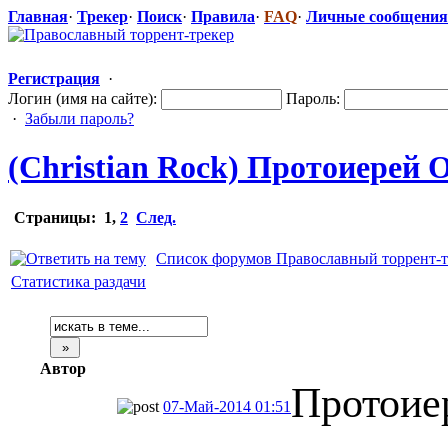
Главная
·
Трекер
·
Поиск
·
Правила
·
FAQ
·
Личные сообщения
Регистрация
·
Логин (имя на сайте):
Пароль:
·
Забыли пароль?
(Christian Rock) Протоиерей О
Страницы:
1
,
2
След.
Список форумов Православный торрент-т
Статистика раздачи
Автор
Протоие
07-Май-2014 01:51