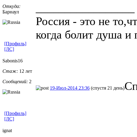
_________________
Откуда:
Барнаул
Россия - это не то,ч
когда болит душа и 
[Профиль]
[ЛС]
Sabonis16
Стаж:
12 лет
Сообщений:
2
Сп
19-Июл-2014 23:36
(спустя 21 день)
[Профиль]
[ЛС]
ignat