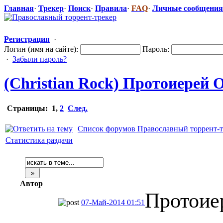
Главная
·
Трекер
·
Поиск
·
Правила
·
FAQ
·
Личные сообщения
Регистрация
·
Логин (имя на сайте):
Пароль:
·
Забыли пароль?
(Christian Rock) Протоиерей О
Страницы:
1
,
2
След.
Список форумов Православный торрент-т
Статистика раздачи
Автор
Протоие
07-Май-2014 01:51