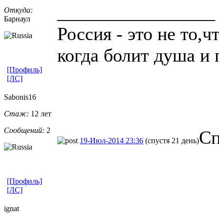
_________________
Откуда:
Барнаул
Россия - это не то,ч
когда болит душа и 
[Профиль]
[ЛС]
Sabonis16
Стаж:
12 лет
Сообщений:
2
Сп
19-Июл-2014 23:36
(спустя 21 день)
[Профиль]
[ЛС]
ignat