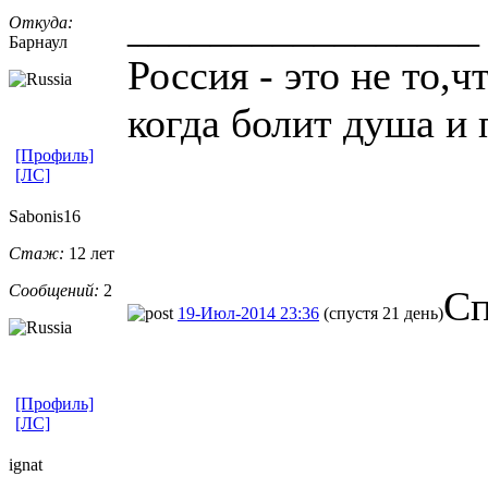
_________________
Откуда:
Барнаул
Россия - это не то,ч
когда болит душа и 
[Профиль]
[ЛС]
Sabonis16
Стаж:
12 лет
Сообщений:
2
Сп
19-Июл-2014 23:36
(спустя 21 день)
[Профиль]
[ЛС]
ignat