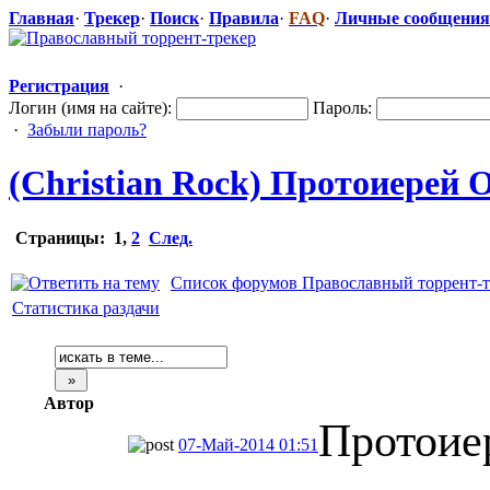
Главная
·
Трекер
·
Поиск
·
Правила
·
FAQ
·
Личные сообщения
Регистрация
·
Логин (имя на сайте):
Пароль:
·
Забыли пароль?
(Christian Rock) Протоиерей О
Страницы:
1
,
2
След.
Список форумов Православный торрент-т
Статистика раздачи
Автор
Протоие
07-Май-2014 01:51