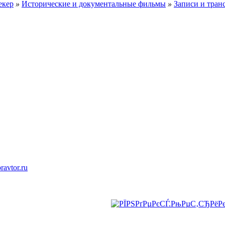
екер
»
Исторические и документальные фильмы
»
Записи и тран
ravtor.ru