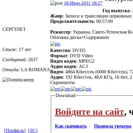
18-Июн-2011 18:27
Год выпуска
:
Жанр
: Записи и трансляции церковны
Продолжительность
: 00:57:00
СЕРГУЛЕТ
Режиссер
: Украина. Свято-Успенская К
Обложка диска+Содержание
Стаж:
17 лет
Качество
: DVD5
Формат
: DVD Video
Сообщений:
2637
Видео кодек
: MPEG2
Аудио кодек
: AC3
Откуда:
LA ROMANA
Видео
: 4864 Кбит/сек (6000 Кбит/сек), 
Аудио
: 192 Кбит/сек, 48,0 КГц, 16 бит, 
Скриншоты
Download
Войдите на сайт
,
Как скачивать
·
Правила трекера
[Профиль]
[ЛС]