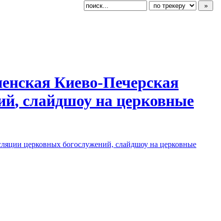
пенс
​кая Киево-Печерс
​кая
ий
​, слайдшоу на церковные
сляции церковных богослужений, слайдшоу на церковные