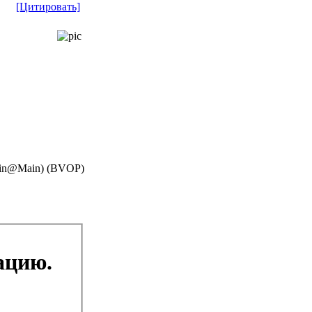
[Цитировать]
(Main@Main) (BVOP)
ацию.