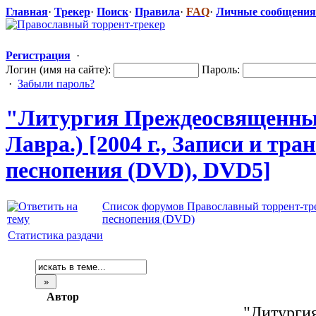
Главная
·
Трекер
·
Поиск
·
Правила
·
FAQ
·
Личные сообщения
Регистрация
·
Логин (имя на сайте):
Пароль:
·
Забыли пароль?
"Литурги
​я Преждеосвяще
​нн
Лавра.) [2004 г., Записи и т
песнопения (DVD), DVD5]
Список форумов Православный торрент-тр
песнопения (DVD)
Статистика раздачи
Автор
"Литурги