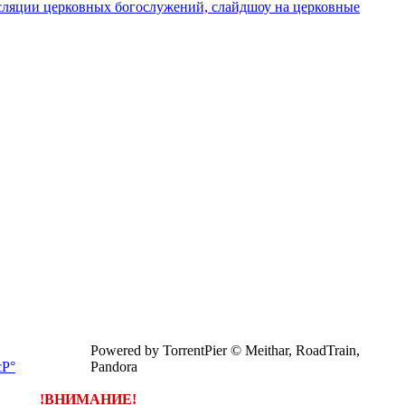
сляции церковных богослужений, слайдшоу на церковные
Powered by TorrentPier © Meithar, RoadTrain,
Pandora
!ВНИМАНИЕ!