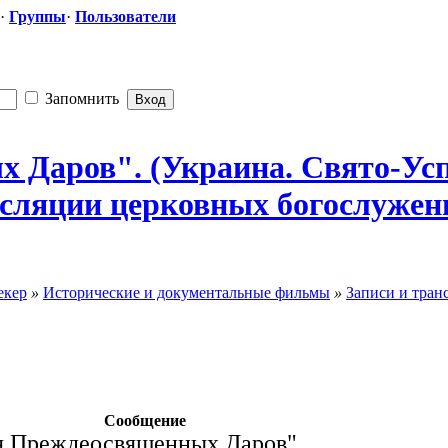
·
Группы
·
Пользователи
Запомнить
ых Даров". (Украина. Свято-Ус
рансляции церковных богослужен
екер
»
Исторические и документальные фильмы
»
Записи и тран
Сообщение
я Преждеосвященных Даров".