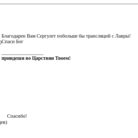
Благодарен Вам Сергулет побольше бы трансляций с Лавры!
Спаси Бог
)
_________________
а приидеши во Царствии Твоем!
Спасибо!
цев)