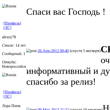
Спаси вас Господь !
[Профиль]
[ЛС]
alexey78
Стаж:
14 лет
С
26-Апр-2012 00:40
(спустя 5 месяцев)
Сообщений:
1
оч
Откуда:
Новороссийск
информативный и ду
спасибо за релиз!
[Профиль]
[ЛС]
Н
Лора Пинк
09-Мар-2013 21:22
(спустя 10 месяцев)