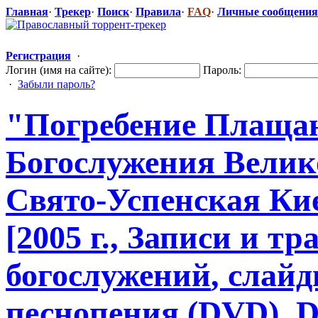
Главная
·
Трекер
·
Поиск
·
Правила
·
FAQ
·
Личные сообщения
Регистрация
·
Логин (имя на сайте):
Пароль:
·
Забыли пароль?
"Погребе
​ние Плаща
Богослужения
​ Вели
Свято-Успенс
​кая Ки
[2005 г., Записи и 
богослужений
​, сла
песнопения (DVD), 