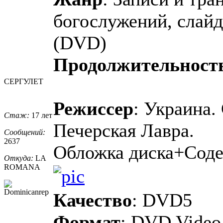
богослужений, слай
(DVD)
Продолжительност
СЕРГУЛЕТ
Режиссер
: Украина.
Стаж:
17 лет
Печерская Лавра.
Сообщений:
2637
Обложка диска+Сод
Откуда:
LA
ROMANA
Качество
: DVD5
Формат
: DVD Video