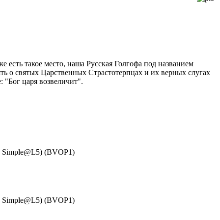
же есть такое место, наша Русская Голгофа под названием
ять о святых Царственных Страстотерпцах и их верных слугах
 "Бог царя возвеличит".
ed Simple@L5) (BVOP1)
ed Simple@L5) (BVOP1)