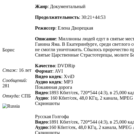
Жанр
: Документальный
Продолжительность
: 30:21+44:53
Режиссер
: Елена Дворецкая
Описание
: Миллионы людей едут в святые мест
Ганина Яма. В Екатеринбурге, среди светлого 
не смогли уничтожить. Сбылось пророчество пр
Борис
Святые Царственные Страстотерпцы, молите Бо
Качество
: DVDRip
Стаж:
16 лет
Формат
: AVI
Видео кодек
: XviD
Сообщений:
Аудио кодек
: MP3
281
Покаянная дорога
Видео
:1893 Кбит/сек, 720*544 (4:3), в 25,000
Откуда:
СПБ
Аудио
: 160 Кбит/сек, 48,0 КГц, 2 канала, MPEG Au
Скриншоты
Русская Голгофа
Видео
:1891 Кбит/сек, 720*544 (4:3), в 25,000
Аудио
:160 Кбит/сек, 48,0 КГц, 2 канала, MPEG Au
Скриншоты