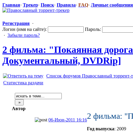
Главная
·
Трекер
·
Поиск
·
Правила
·
FAQ
·
Личные сообщения
Регистрация
·
Логин (имя на сайте):
Пароль:
·
Забыли пароль?
2 фильма: "Покаянн
​ая дорог
Документальн
​ый, DVDRip]
Список форумов Православный торрент-т
Статистика раздачи
Автор
2 фильма: "П
06-Июн-2011 16:16
Год выпуска
: 2009