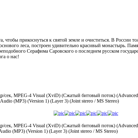
а, чтобы прикоснуться к святой земле и очиститься. В России то
соснового леса, построен удивительно красивый монастырь. Пам
еподобного Серафима Саровского о последнем русском государе:
га о нас!
 кадр/сек, MPEG-4 Visual (XviD) (Сжатый битовый поток) (Advanc
dio (MP3) (Version 1) (Layer 3) (Joint stereo / MS Stereo)
 кадр/сек, MPEG-4 Visual (XviD) (Сжатый битовый поток) (Advanc
dio (MP3) (Version 1) (Layer 3) (Joint stereo / MS Stereo)