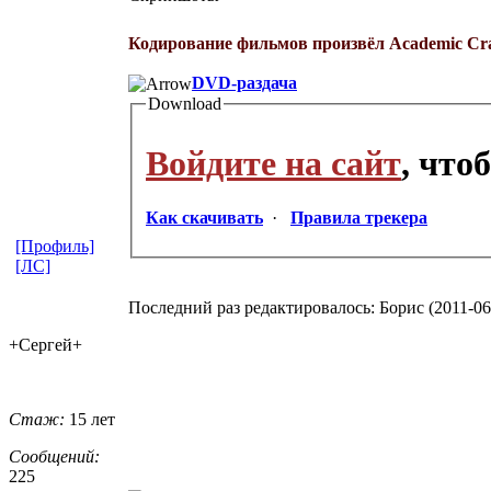
Кодирование фильмов произвёл Academic Cr
DVD-раздача
Download
Войдите на сайт
, что
Как скачивать
·
Правила трекера
[Профиль]
[ЛС]
Последний раз редактировалось: Борис (2011-06-
+Сергей+
Стаж:
15 лет
Сообщений:
225