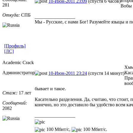
второ
10-Июн-2011 23:09
(спустя 6 часов)
281
Вобы 
Откуда:
СПБ
_________________
Мы - Русские, с нами Бог! Разумейте языцы и по
[Профиль]
[ЛС]
Academic Crack
Хммм
Администратор
Кас
10-Июн-2011 23:24
(спустя 14 минут)
Прав
воо
бывает и такое.
Стаж:
17 лет
Касательно разделения. Да, считаю, что стоит,
Сообщений:
конечно, но это доставило бы удобство всем к
2082
_________________
100 Мбит/с,
100 Мбит/с.