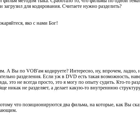
й фильм методом тыка. Сработало то, что фильмы по одной тема
и загрузил для кодирования. Считаете нужно разделить?
каряйтеся, яко с нами Бог!
. А Вы по VOB'ам кодируете? Интересно, ну, впрочем, ладно, не
ательно разделения. Если уж в DVD есть такая возможность, нав
да, это не всегда просто, это я могу по опыту судить. Кто-то раз
бще никак не разделяет, а делает какую-то внутреннюю структур
 потому что позиционируются два фильма, на которые, как Вы ска
ачающим.