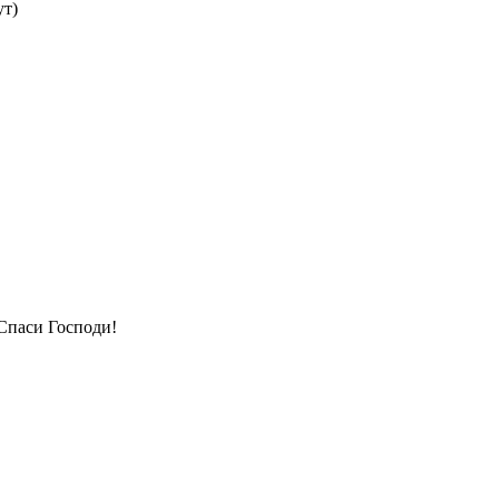
ут)
Спаси Господи!