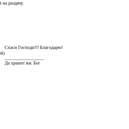
 на раздачу.
Спаси Господи!!! Благодарю!
ей)
_________________
Да хранит вас Бог