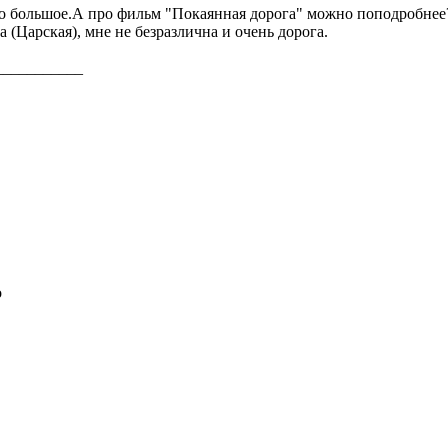
о большое.А про фильм "Покаянная дорога" можно поподробнее
а (Царская), мне не безразлична и очень дорога.
___________
о