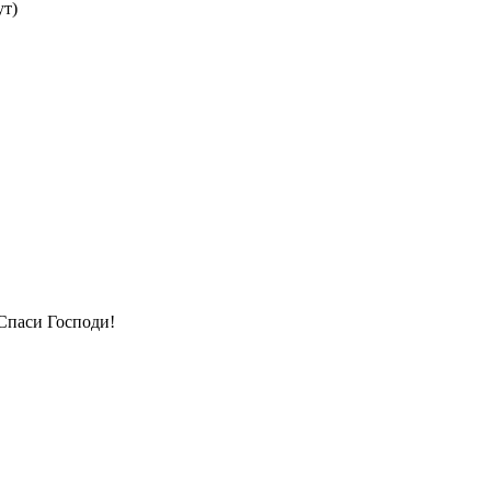
ут)
Спаси Господи!