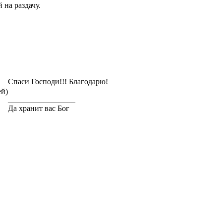
 на раздачу.
Спаси Господи!!! Благодарю!
ей)
_________________
Да хранит вас Бог