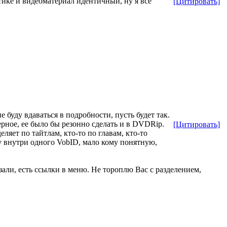
тике и видеоматериал идентичный, ну я все
[Цитировать]
 буду вдаваться в подробности, пусть будет так.
ерное, ее было бы резонно сделать и в DVDRip.
[Цитировать]
деляет по тайтлам, кто-то по главам, кто-то
у внутри одного VobID, мало кому понятную,
зали, есть ссылки в меню. Не тороплю Вас с разделением,