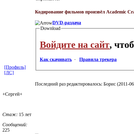
Кодирование фильмов произвёл Academic Cr
DVD-раздача
Download
Войдите на сайт
, что
Как скачивать
·
Правила трекера
[Профиль]
[ЛС]
Последний раз редактировалось: Борис (2011-06-
+Сергей+
Стаж:
15 лет
Сообщений:
225