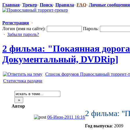
Главная
·
Трекер
·
Поиск
·
Правила
·
FAQ
·
Личные сообщения
Регистрация
·
Логин (имя на сайте):
Пароль:
·
Забыли пароль?
2 фильма: "Покаянн
​ая дорог
Документальн
​ый, DVDRip]
Список форумов Православный торрент-т
Статистика раздачи
Автор
2 фильма: "П
06-Июн-2011 16:16
Год выпуска
: 2009