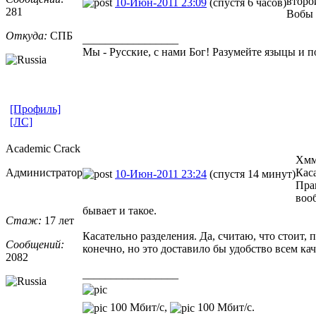
второ
10-Июн-2011 23:09
(спустя 6 часов)
281
Вобы 
Откуда:
СПБ
_________________
Мы - Русские, с нами Бог! Разумейте языцы и по
[Профиль]
[ЛС]
Academic Crack
Хммм
Администратор
Кас
10-Июн-2011 23:24
(спустя 14 минут)
Прав
воо
бывает и такое.
Стаж:
17 лет
Касательно разделения. Да, считаю, что стоит,
Сообщений:
конечно, но это доставило бы удобство всем к
2082
_________________
100 Мбит/с,
100 Мбит/с.