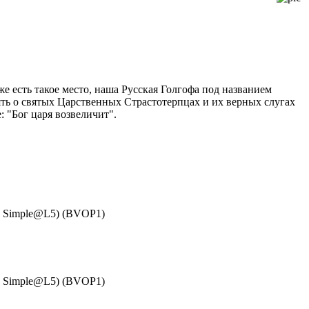
же есть такое место, наша Русская Голгофа под названием
ять о святых Царственных Страстотерпцах и их верных слугах
 "Бог царя возвеличит".
ed Simple@L5) (BVOP1)
ed Simple@L5) (BVOP1)