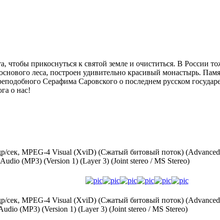
а, чтобы прикоснуться к святой земле и очиститься. В России то
соснового леса, построен удивительно красивый монастырь. Пам
еподобного Серафима Саровского о последнем русском государе:
га о нас!
 кадр/сек, MPEG-4 Visual (XviD) (Сжатый битовый поток) (Advanc
dio (MP3) (Version 1) (Layer 3) (Joint stereo / MS Stereo)
 кадр/сек, MPEG-4 Visual (XviD) (Сжатый битовый поток) (Advanc
dio (MP3) (Version 1) (Layer 3) (Joint stereo / MS Stereo)