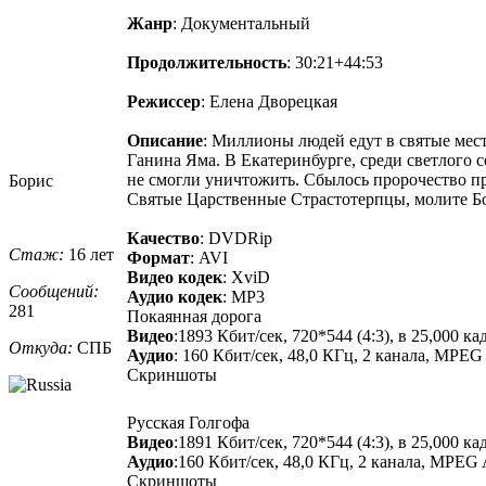
Жанр
: Документальный
Продолжительность
: 30:21+44:53
Режиссер
: Елена Дворецкая
Описание
: Миллионы людей едут в святые мест
Ганина Яма. В Екатеринбурге, среди светлого 
не смогли уничтожить. Сбылось пророчество пр
Борис
Святые Царственные Страстотерпцы, молите Бо
Качество
: DVDRip
Стаж:
16 лет
Формат
: AVI
Видео кодек
: XviD
Сообщений:
Аудио кодек
: MP3
281
Покаянная дорога
Видео
:1893 Кбит/сек, 720*544 (4:3), в 25,000
Откуда:
СПБ
Аудио
: 160 Кбит/сек, 48,0 КГц, 2 канала, MPEG Au
Скриншоты
Русская Голгофа
Видео
:1891 Кбит/сек, 720*544 (4:3), в 25,000
Аудио
:160 Кбит/сек, 48,0 КГц, 2 канала, MPEG Au
Скриншоты