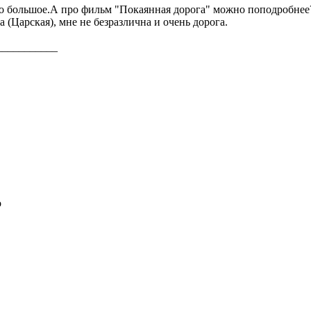
о большое.А про фильм "Покаянная дорога" можно поподробнее
а (Царская), мне не безразлична и очень дорога.
___________
о