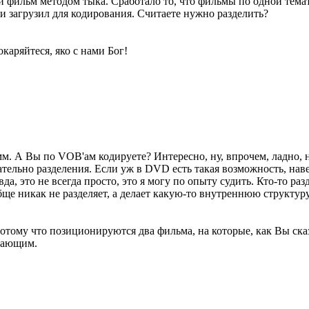
й фильм методом тыка. Сработало то, что фильмы по одной тема
и загрузил для кодирования. Считаете нужно разделить?
каряйтеся, яко с нами Бог!
. А Вы по VOB'ам кодируете? Интересно, ну, впрочем, ладно, не
ательно разделения. Если уж в DVD есть такая возможность, нав
да, это не всегда просто, это я могу по опыту судить. Кто-то раз
бще никак не разделяет, а делает какую-то внутреннюю структур
 потому что позиционируются два фильма, на которые, как Вы ска
ачающим.