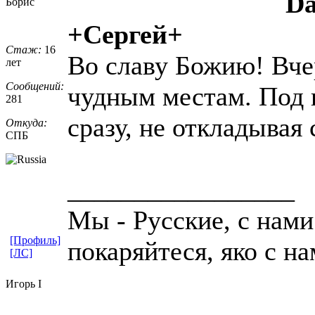
D
Борис
+Сергей+
Стаж:
16
Во славу Божию! Вче
лет
Сообщений:
чудным местам. Под 
281
сразу, не откладывая 
Откуда:
СПБ
_________________
Мы - Русские, с нами
[Профиль]
покаряйтеся, яко с на
[ЛС]
Игорь I