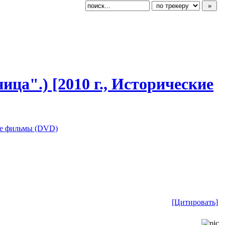
ница".) [2010 г., Исторические
е фильмы (DVD)
[Цитировать]