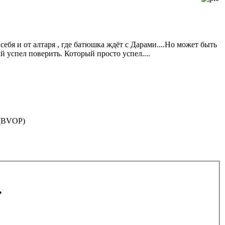
 себя и от алтаря , где батюшка ждёт с Дарами....Но может быть
 успел поверить. Который просто успел....
) (BVOP)
.