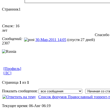
Странник1
Стаж:
16
лет
Спасибо
Сообщений:
30-Мар-2011 14:05
(спустя 27 дней)
2307
[Профиль]
[ЛС]
Страница
1
из
1
Показать сообщения:
Список форумов Православный торрент-т
Текущее время:
06-Авг 06:19