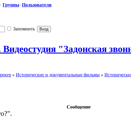
·
Группы
·
Пользователи
Запомнить
я. Видеостудия "Задонск
​ая звон
рекер
»
Исторические и документальные фильмы
»
Исторически
Сообщение
о?".