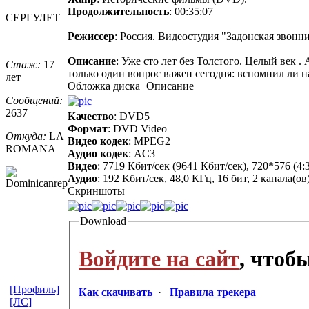
Продолжительность
: 00:35:07
СЕРГУЛЕТ
Режиссер
: Россия. Видеостудия "Задонская звонн
Описание
: Уже сто лет без Толстого. Целый век . 
Стаж:
17
только один вопрос важен сегодня: вспомнил ли н
лет
Обложка диска+Описание
Сообщений:
2637
Качество
: DVD5
Формат
: DVD Video
Откуда:
LA
Видео кодек
: MPEG2
ROMANA
Аудио кодек
: AC3
Видео
: 7719 Кбит/сек (9641 Кбит/сек), 720*576 (4
Аудио
: 192 Кбит/сек, 48,0 КГц, 16 бит, 2 канала(ов
Скриншоты
Download
Войдите на сайт
, чтоб
[Профиль]
Как скачивать
·
Правила трекера
[ЛС]