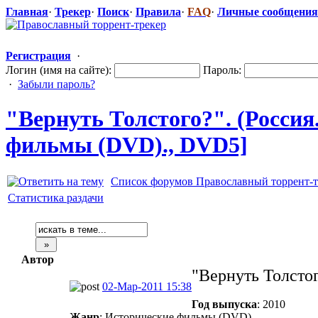
Главная
·
Трекер
·
Поиск
·
Правила
·
FAQ
·
Личные сообщения
Регистрация
·
Логин (имя на сайте):
Пароль:
·
Забыли пароль?
"Вернуть
​ Толстого?". (Росси
фильмы (DVD)., DVD5]
Список форумов Православный торрент-т
Статистика раздачи
Автор
"Вернуть Толстог
02-Мар-2011 15:38
Год выпуска
: 2010
Жанр
: Исторические фильмы (DVD).