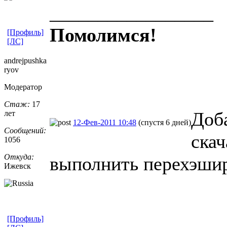
_________________
Помолимся!
[Профиль]
[ЛС]
andrejpushka
ryov
Модератор
Стаж:
17
Доба
лет
12-Фев-2011 10:48
(спустя 6 дней)
Сообщений:
ска
1056
Откуда:
выполнить перехэши
Ижевск
[Профиль]