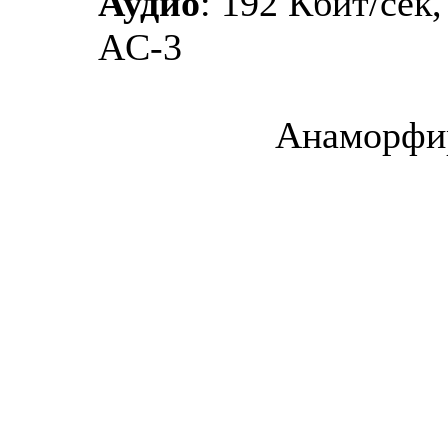
Аудио
: 192 Кбит/сек,
AC-3
Анаморфи