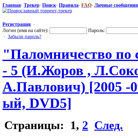
Главная
·
Трекер
·
Поиск
·
Правила
·
FAQ
·
Личные сообщения
Регистрация
·
Логин (имя на сайте):
Пароль:
·
Забыли пароль?
"Паломни
​чество п
- 5 (И.Жоров , Л.Сок
А.Павлович) [2005 -0
ый, DVD5]
Страницы:
1
,
2
След.