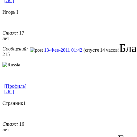
[ЛС]
Игорь I
Стаж:
17
лет
Бла
Сообщений:
13-Фев-2011 01:42
(спустя 14 часов)
2151
[Профиль]
[ЛС]
Странник1
Стаж:
16
лет