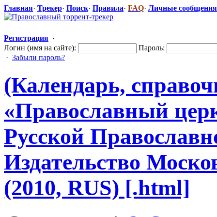
Главная
·
Трекер
·
Поиск
·
Правила
·
FAQ
·
Личные сообщения
Регистрация
·
Логин (имя на сайте):
Пароль:
·
Забыли пароль?
(Календарь, справоч
«Православный
​ це
Русской Православн
Издательство
​ Моск
(2010, RUS) [.html]