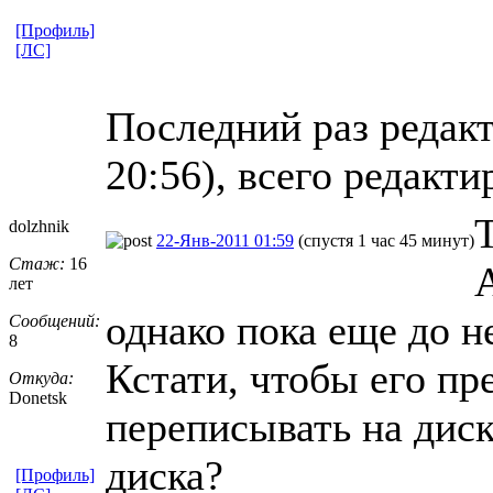
[Профиль]
[ЛС]
Последний раз редакт
20:56), всего редакти
dolzhnik
22-Янв-2011 01:59
(спустя 1 час 45 минут)
Стаж:
16
А
лет
однако пока еще до н
Сообщений:
8
Кстати, чтобы его пр
Откуда:
Donetsk
переписывать на диск
диска?
[Профиль]