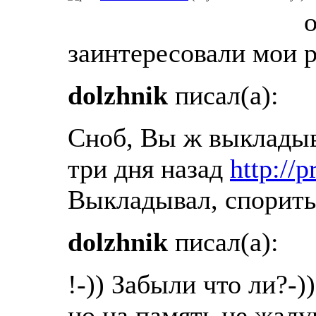
о
заинтересовали мои р
dolzhnik
писал(а):
Сноб, Вы ж выкладыв
три дня назад
http://
Выкладывал, спорить 
dolzhnik
писал(а):
!-)) Забыли что ли?-))
но на память не жалу