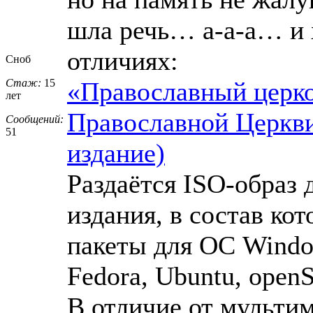
шла речь… а-а-а… и 
отличиях:
Сноб
Стаж:
15
«Православный церко
лет
Православной Церкви
Сообщений:
51
издание)
Раздаётся ISO-образ
издания, в состав ко
пакеты для ОС Window
Fedora, Ubuntu, open
В отличие от мультим