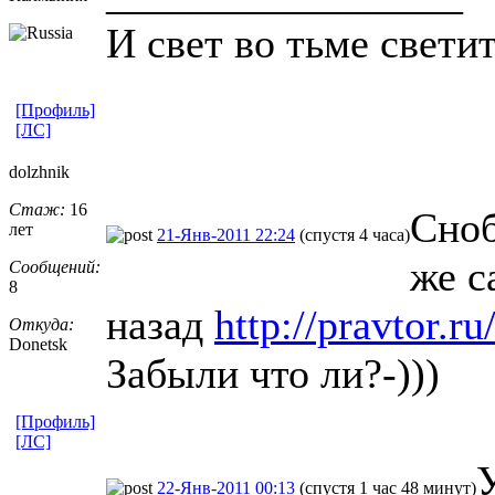
И свет во тьме светит
[Профиль]
[ЛС]
dolzhnik
Стаж:
16
Сноб
лет
21-Янв-2011 22:24
(спустя 4 часа)
же с
Сообщений:
8
назад
http://pravtor.r
Откуда:
Donetsk
Забыли что ли?-)))
[Профиль]
[ЛС]
22-Янв-2011 00:13
(спустя 1 час 48 минут)