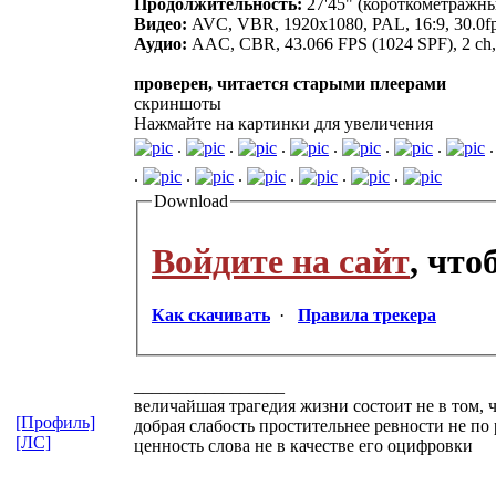
Продолжительность:
27'45" (короткометражн
Видео:
AVC, VBR, 1920х1080, PAL, 16:9, 30.0f
Аудио:
AAC, CBR, 43.066 FPS (1024 SPF), 2 ch
проверен, читается старыми плеерами
скриншоты
Нажмайте на картинки для увеличения
.
.
.
.
.
.
.
.
.
.
.
.
Download
Войдите на сайт
, чт
Как скачивать
·
Правила трекера
_________________
величайшая трагедия жизни состоит не в том, ч
[Профиль]
добрая слабость простительнее ревности не по
[ЛС]
ценность слова не в качестве его оцифровки