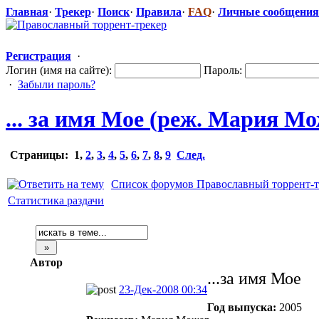
Главная
·
Трекер
·
Поиск
·
Правила
·
FAQ
·
Личные сообщения
Регистрация
·
Логин (имя на сайте):
Пароль:
·
Забыли пароль?
... за имя Мое (реж. Мария Мо
Страницы:
1
,
2
,
3
,
4
,
5
,
6
,
7
,
8
,
9
След.
Список форумов Православный торрент-т
Статистика раздачи
Автор
...за имя Мое
23-Дек-2008 00:34
Год выпуска:
2005