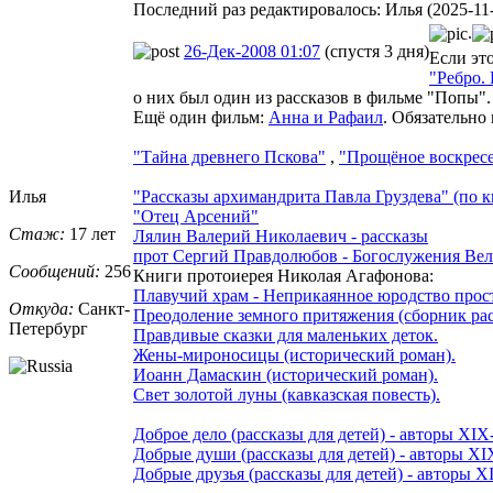
Последний раз редактировалось: Илья (2025-11-2
.
26-Дек-2008 01:07
(спустя 3 дня)
Если эт
"Ребро.
о них был один из рассказов в фильме "Попы"
Ещё один фильм:
Анна и Рафаил
. Обязательно
"Тайна древнего Пскова"
,
"Прощёное воскрес
Илья
"Рассказы архимандрита Павла Груздева" (по 
"Отец Арсений"
Стаж:
17 лет
Лялин Валерий Николаевич - рассказы
прот Сергий Правдолюбов - Богослужения Вели
Сообщений:
256
Книги протоиерея Николая Агафонова:
Плавучий храм - Неприкаянное юродство прост
Откуда:
Санкт-
Преодоление земного притяжения (сборник рас
Петерб
​ург
Правдивые сказки для маленьких деток.
Жены-мироносицы (исторический роман).
Иоанн Дамаскин (исторический роман).
Свет золотой луны (кавказская повесть).
Доброе дело (рассказы для детей) - авторы XI
Добрые души (рассказы для детей) - авторы X
Добрые друзья (рассказы для детей) - авторы 