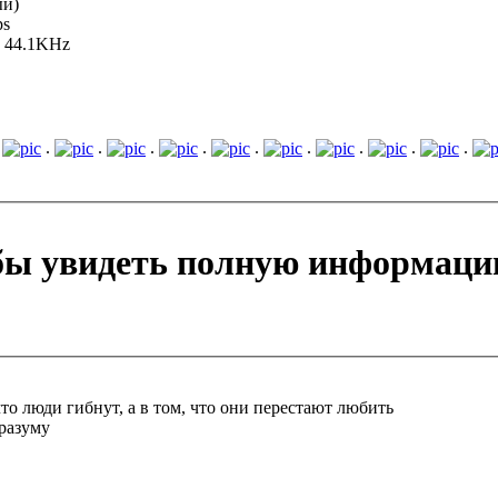
ый)
ps
, 44.1KHz
.
.
.
.
.
.
.
.
.
.
обы увидеть полную информаци
то люди гибнут, а в том, что они перестают любить
 разуму