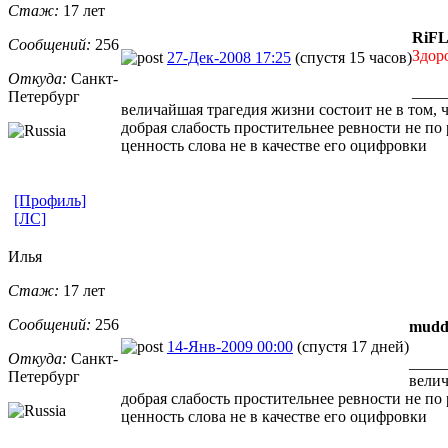
Стаж:
17 лет
RiFL
Сообщений:
256
Здоро
27-Дек-2008 17:25
(спустя 15 часов)
Откуда:
Санкт-
____
Петерб
​ург
величайшая трагедия жизни состоит не в том, ч
добрая слабость простительнее ревности не по
ценность слова не в качестве его оцифровки
[Профиль]
[ЛС]
Илья
Стаж:
17 лет
Сообщений:
256
mudd
14-Янв-2009 00:00
(спустя 17 дней)
Откуда:
Санкт-
____
Петерб
​ург
велич
добрая слабость простительнее ревности не по
ценность слова не в качестве его оцифровки