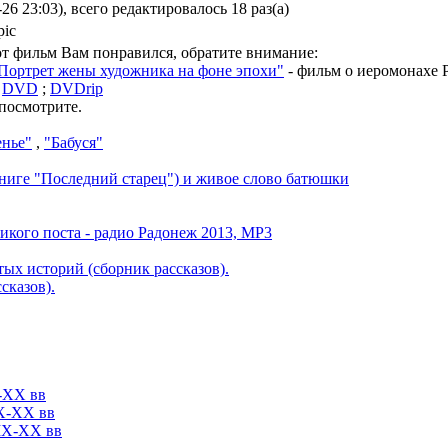
6 23:03), всего редактировалось 18 раз(а)
от фильм Вам понравился, обратите внимание:
 Портрет жены художника на фоне эпохи"
- фильм о иеромонахе 
.
DVD
;
DVDrip
 посмотрите.
енье"
,
"Бабуся"
книге "Последний старец") и живое слово батюшки
кого поста - радио Радонеж 2013, MP3
ых историй (сборник рассказов).
сказов).
X-XX вв
IX-XX вв
XIX-XX вв