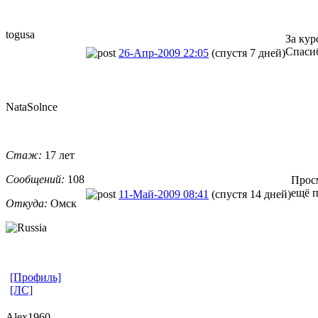
togusa
За кур
Спаси
26-Апр-2009 22:05
(спустя 7 дней)
NataSolnce
Стаж:
17 лет
Сообщений:
108
Просм
ещё п
11-Май-2009 08:41
(спустя 14 дней)
Откуда:
Омск
[Профиль]
[ЛС]
Alex1960