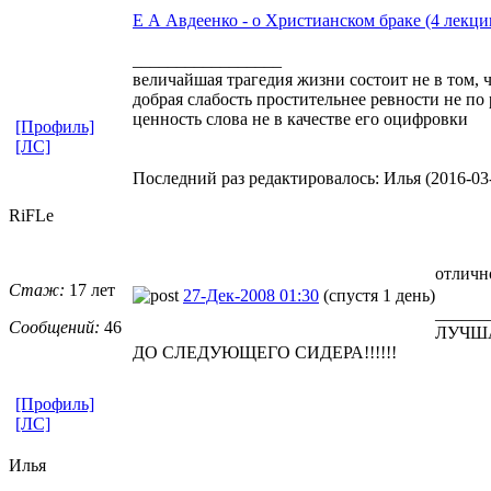
Е А Авдеенко - о Христианском браке (4 лекци
_________________
величайшая трагедия жизни состоит не в том, ч
добрая слабость простительнее ревности не по
ценность слова не в качестве его оцифровки
[Профиль]
[ЛС]
Последний раз редактировалось: Илья (2016-03-1
RiFLe
отличн
Стаж:
17 лет
27-Дек-2008 01:30
(спустя 1 день)
______
Сообщений:
46
ЛУЧША
ДО СЛЕДУЮЩЕГО СИДЕРА!!!!!!
[Профиль]
[ЛС]
Илья