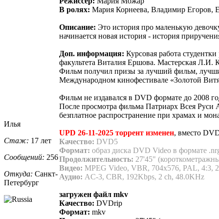
Режиссер:
Мария Можар
В ролях:
Мария Корнеева, Владимир Егоров, Е
Описание:
Это история про маленькую девочку,
начинается новая история - история приручени
Доп. информация:
Курсовая работа студентки
факультета Виталия Ершова. Мастерская Л.И. 
Фильм получил призы за лучший фильм, лучши
Международном кинофестивале «Золотой Витяз
Фильм не издавался в DVD формате до 2008 го
После просмотра фильма Патриарх Всея Руси 
безплатное распространение при храмах и мон
Илья
UPD 26-11-2025 торрент изменен
, вместо DV
Стаж:
17 лет
Качество:
DVD5
Формат:
образ диска DVD Video в формате .nr
Сообщений:
256
Продолжительность:
27'45" (короткометражн
Видео:
MPEG Video, VBR, 704х576, PAL, 4:3, 2
Откуда:
Санкт-
Аудио:
AC-3, CBR, 192Kbps, 2 ch, 48.0KHz
Петерб
​ург
загружен файл mkv
Качество:
DVDrip
Формат:
mkv