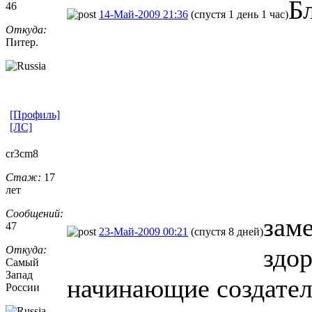
Б
46
14-Май-2009 21:36
(спустя 1 день 1 час)
Откуда:
Питер.
[Профиль]
[ЛС]
cr3cm8
Стаж:
17
лет
Сообщений:
зам
47
23-Май-2009 00:21
(спустя 8 дней)
здо
Откуда:
Самый
Запад
начинающие создате
России