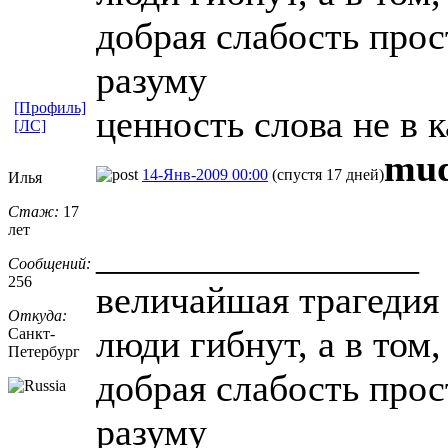
добрая слабость прос
разуму
[Профиль]
ценность слова не в 
[ЛС]
mud
14-Янв-2009 00:00
(спустя 17 дней)
Илья
Стаж:
17
лет
_________________
Сообщений:
256
величайшая трагедия 
Откуда:
люди гибнут, а в том
Санкт-
Петерб
​ург
добрая слабость прос
разуму