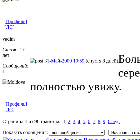
[Профиль]
[ЛС]
vadim
Стаж:
17
Боль
лет
31-Май-2009 19:59
(спустя 8 дней)
Сообщений:
сере
1
полностью увижу.
[Профиль]
[ЛС]
Страница
1
из
9
Страницы:
1
,
2
,
3
,
4
,
5
,
6
,
7
,
8
,
9
След.
Показать сообщения:
Список форумов Православный торрент-тр