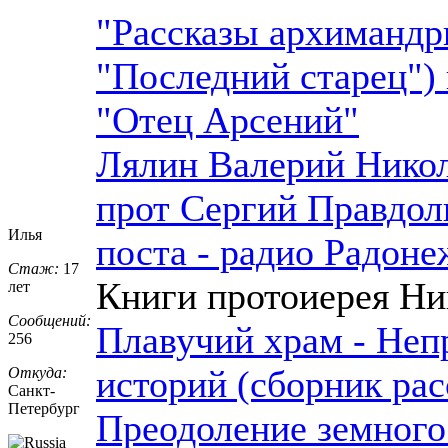
"Рассказы архимандри
"Последний старец")
"Отец Арсений"
Лялин Валерий Никол
прот Сергий Правдол
Илья
поста - радио Радон
Стаж:
17
Книги протоиерея Ни
лет
Сообщений:
Плавучий храм - Неп
256
историй (сборник рас
Откуда:
Санкт-
Петерб
​ург
Преодоление земного