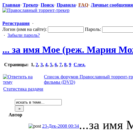
Главная
·
Трекер
·
Поиск
·
Правила
·
FAQ
·
Личные сообщения
Регистрация
·
Логин (имя на сайте):
Пароль:
·
Забыли пароль?
... за имя Мое (реж. Мария Мо
Страницы:
1
,
2
,
3
,
4
,
5
,
6
,
7
,
8
,
9
След.
Список форумов Православный торрент-тр
фильмы (DVD)
Статистика раздачи
Автор
...за имя 
23-Дек-2008 00:34