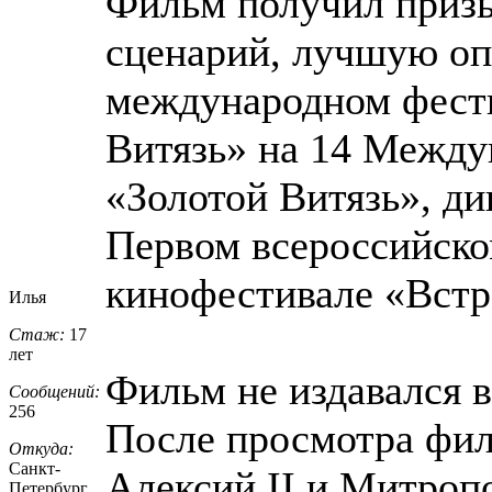
Фильм получил приз
сценарий, лучшую оп
международном фест
Витязь» на 14 Между
«Золотой Витязь», д
Первом всероссийско
кинофестивале «Встр
Илья
Стаж:
17
лет
Фильм не издавался 
Сообщений:
256
После просмотра фил
Откуда:
Санкт-
Алексий II и Митроп
Петерб
​ург