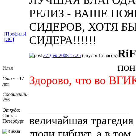
РЕЛИЗ - ВАШЕ ПО
СИДЕРОВ, ХОТЯ 
[Профиль]
СИДЕРА!!!!!!
[ЛС]
Ri
27-Дек-2008 17:25
(спустя 15 часов)
пон
Илья
Здорово, что во ВГИК
Стаж:
17
лет
Сообщений:
256
_________________
Откуда:
Санкт-
величайшая трагедия 
Петерб
​ург
люди гибнут, а в том