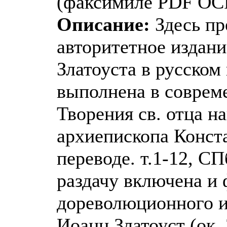
(факсимиле PDF OC
Описание:
Здесь пр
авторитетное издани
Златоуста в русском
выполнена в соврем
Творения св. отца н
архиепископа Конста
переводе. т.1-12, СП
раздачу включена и 
дореволюционного и
Иоанн Златоуст (ок.