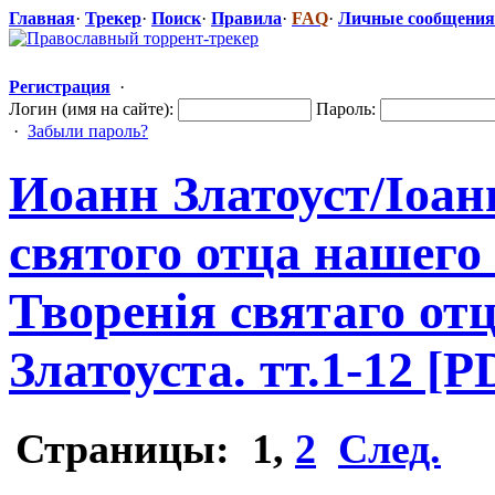
Главная
·
Трекер
·
Поиск
·
Правила
·
FAQ
·
Личные сообщения
Регистрация
·
Логин (имя на сайте):
Пароль:
·
Забыли пароль?
Иоанн Златоуст/Iоа
​
святого отца нашего
Творенiя святаго от
Златоуста. тт.1-12 [P
Страницы:
1
,
2
След.