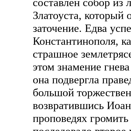
составлен собор из 
Златоуста, который 
заточение. Едва усп
Константинополя, к
страшное землетряс
этом знамение гнева
она подвергла праве
большой торжествен
возвратившись Иоанн
проповедях громить 
последовало второе 