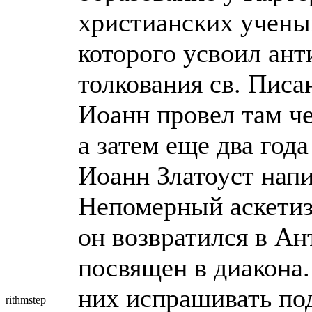
христианских учены
которого усвоил ан
толкования св. Писа
Иоанн провел там че
а затем еще два год
Иоанн Златоуст напи
Непомерный аскетиз
он возвратился в Ант
посвящен в диакона.
них испрашивать под
rithmstep