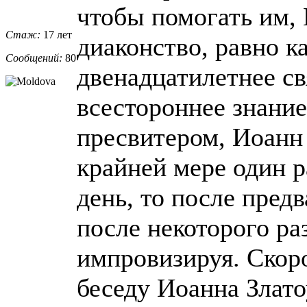
чтобы помогать им, 
Стаж:
17 лет
диаконство, равно к
Сообщений:
80
двенадцатилетнее с
всестороннее знание
пресвитером, Иоанн 
крайней мере один р
день, то после пред
после некоторого р
импровизируя. Скор
беседу Иоанна Злато