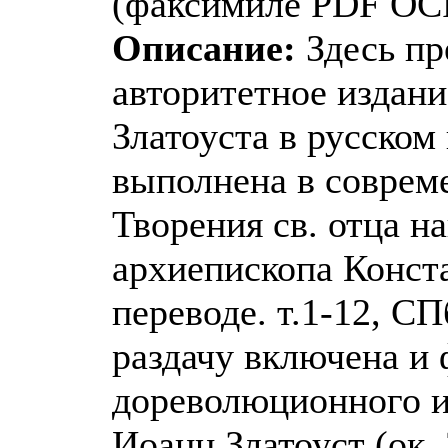
(факсимиле PDF OC
Описание:
Здесь пр
авторитетное издани
Златоуста в русском
выполнена в соврем
Творения св. отца н
архиепископа Конста
переводе. т.1-12, СП
раздачу включена и 
дореволюционного и
Иоанн Златоуст (ок.