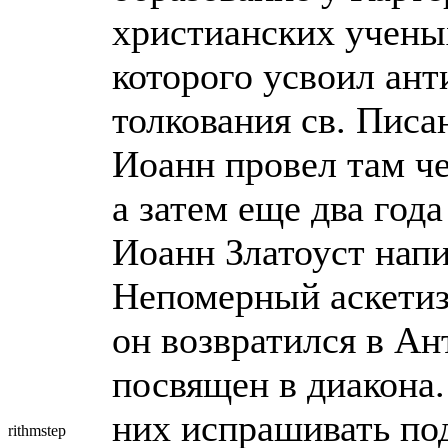
христианских учены
которого усвоил ан
толкования св. Писа
Иоанн провел там че
а затем еще два год
Иоанн Златоуст напи
Непомерный аскетиз
он возвратился в Ант
посвящен в диакона.
них испрашивать под
rithmstep