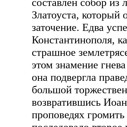
составлен собор из 
Златоуста, который 
заточение. Едва усп
Константинополя, к
страшное землетряс
этом знамение гнева
она подвергла праве
большой торжествен
возвратившись Иоанн
проповедях громить 
последовало второе 