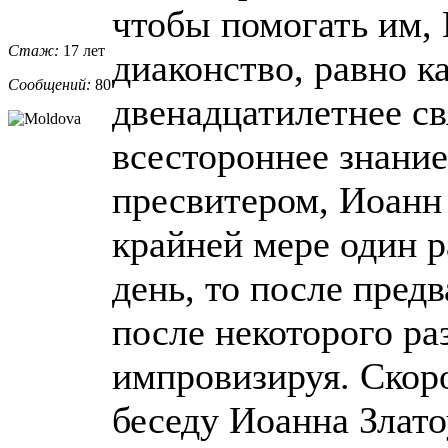
чтобы помогать им, 
Стаж:
17 лет
диаконство, равно к
Сообщений:
80
двенадцатилетнее с
всестороннее знание
пресвитером, Иоанн 
крайней мере один р
день, то после пред
после некоторого р
импровизируя. Скор
беседу Иоанна Злато