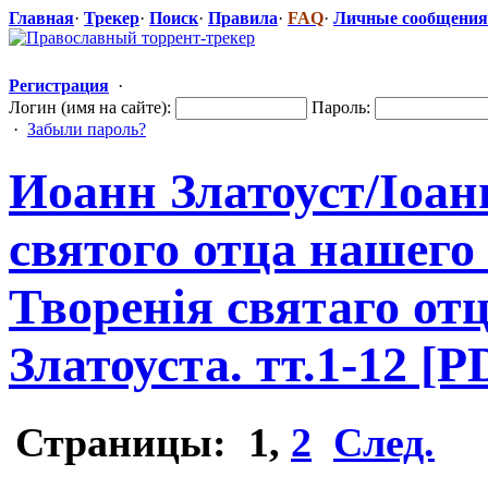
Главная
·
Трекер
·
Поиск
·
Правила
·
FAQ
·
Личные сообщения
Регистрация
·
Логин (имя на сайте):
Пароль:
·
Забыли пароль?
Иоанн Златоуст/Iоа
​
святого отца нашего
Творенiя святаго от
Златоуста. тт.1-12 [P
Страницы:
1
,
2
След.