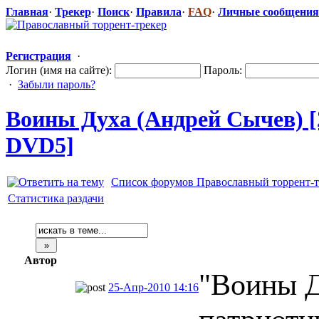
Главная
·
Трекер
·
Поиск
·
Правила
·
FAQ
·
Личные сообщения
Регистрация
·
Логин (имя на сайте):
Пароль:
·
Забыли пароль?
Воины Духа (Андрей Сычев) [
DVD5]
Список форумов Православный торрент-т
Статистика раздачи
Автор
"Воины Д
25-Апр-2010 14:16