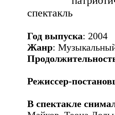
патриоти
спектакль
Год выпуска
: 2004
Жанр
: Музыкальный
Продолжительност
Режиссер-постано
В спектакле снима
Майков, Теона Доль