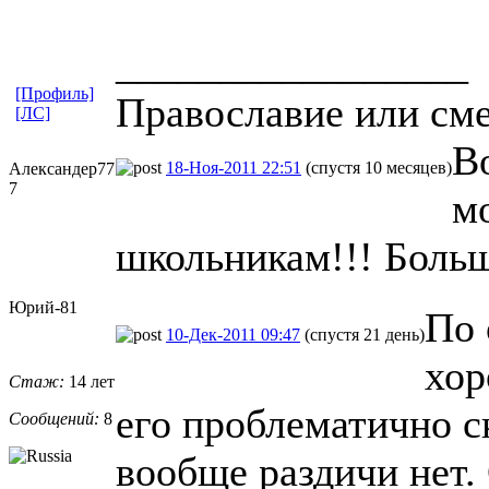
_________________
[Профиль]
Православие или сме
[ЛС]
Во
18-Ноя-2011 22:51
(спустя 10 месяцев)
Александер77
7
м
школьникам!!! Больш
Юрий-81
По 
10-Дек-2011 09:47
(спустя 21 день)
хор
Стаж:
14 лет
его проблематично с
Сообщений:
8
вообще раздичи нет.