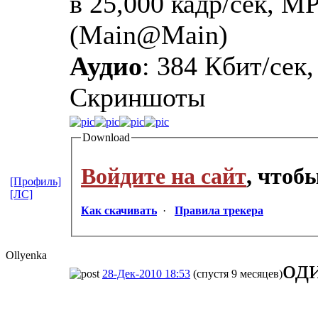
в 25,000 кадр/сек, M
(Main@Main)
Аудио
: 384 Кбит/сек,
Скриншоты
Download
Войдите на сайт
, чтоб
[Профиль]
[ЛС]
Как скачивать
·
Правила трекера
Ollyenka
од
28-Дек-2010 18:53
(спустя 9 месяцев)