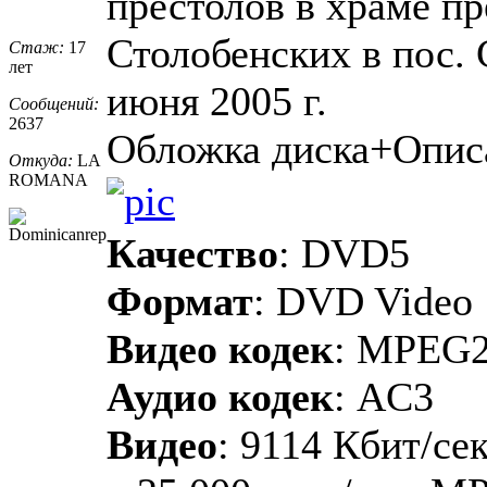
престолов в храме п
Столобенских в пос. 
Стаж:
17
лет
июня 2005 г.
Сообщений:
2637
Обложка диска+Опис
Откуда:
LA
ROMANA
Качество
: DVD5
Формат
: DVD Video
Видео кодек
: MPEG
Аудио кодек
: AC3
Видео
: 9114 Кбит/сек