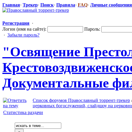
Главная
·
Трекер
·
Поиск
·
Правила
·
FAQ
·
Личные сообщения
Регистрация
·
Логин (имя на сайте):
Пароль:
·
Забыли пароль?
"Освящен
​ие Престо
Крестовоздви
​женское
Документальн
​ые ф
Список форумов Православный торрент-трекер
церковных богослужений, слайдшоу на церковн
Статистика раздачи