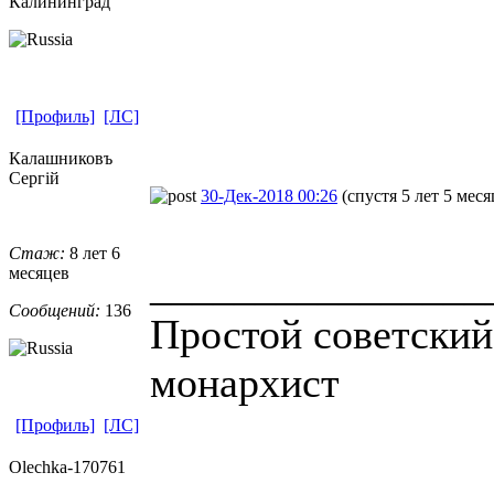
Калининград
[Профиль]
[ЛС]
Калашниковъ
Сергiй
30-Дек-2018 00:26
(спустя 5 лет 5 меся
Стаж:
8 лет 6
________________
месяцев
Сообщений:
136
Простой советский
монархист
[Профиль]
[ЛС]
Olechka-1707
​61