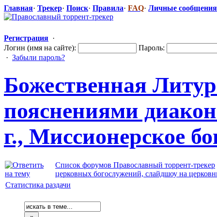
Главная
·
Трекер
·
Поиск
·
Правила
·
FAQ
·
Личные сообщения
Регистрация
·
Логин (имя на сайте):
Пароль:
·
Забыли пароль?
Божественная
​ Литу
пояснениями диакона
г., Миссионерско
​е б
Список форумов Православный торрент-трекер
церковных богослужений, слайдшоу на церков
Статистика раздачи