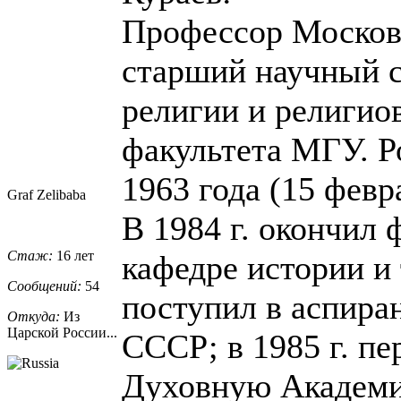
Профессор Москов
старший научный 
религии и религио
факультета МГУ. Р
1963 года (15 февр
Graf Zelibaba
В 1984 г. окончил
Стаж:
16 лет
кафедре истории и 
Сообщений:
54
поступил в аспир
Откуда:
Из
Царской России...
СССР; в 1985 г. п
Духовную Академию