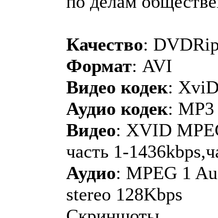
по делам обществ
Качество
: DVDRi
Формат
: AVI
Видео кодек
: Xvi
Аудио кодек
: MP3
Видео
: XVID MPEG
часть 1-1436kbps,ч
Аудио
: MPEG 1 Au
stereo 128Kbps
Скриншоты