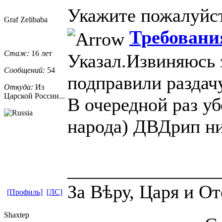
Укажите пожалуйст
Graf Zelibaba
Требования
Стаж:
16 лет
Указал.Извиняюсь 
Сообщений:
54
подправили раздачу
Откуда:
Из
Царской России...
В очередной раз уб
народа) ДВДрип н
________________
За Вѣру, Царя и От
[Профиль]
[ЛС]
Shaxtep