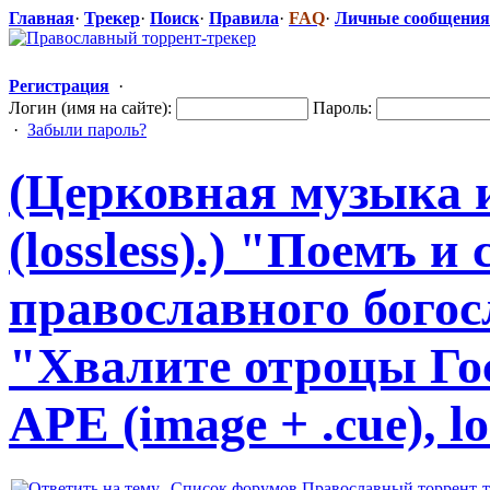
Главная
·
Трекер
·
Поиск
·
Правила
·
FAQ
·
Личные сообщения
Регистрация
·
Логин (имя на сайте):
Пароль:
·
Забыли пароль?
(Церковная музыка 
(lossless).) "Поемъ 
православног
​о бого
"Хвалите
​ отроцы Го
APE (image + .cue), lo
Список форумов Православный торрент-т